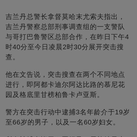
吉兰丹总警长拿督莫哈末尤索夫指出，
吉兰丹警察总部刑事调查组的一支警队
与哥打巴鲁警区总部合作，在昨日下午4
时40分至今日凌晨2时30分展开突击搜
查。
他在文告说，突击搜查在两个不同地点
进行，即阿都卡迪尔阿达比路的慕尼花
园及格底里甘榜柏鲁卡卢亚斯。
警方在突击行动中逮捕3名年龄介于19岁
至66岁的男子，以及一名60岁妇女。