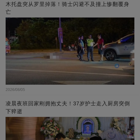
木托盘突从罗里掉落！骑士闪避不及撞上惨翻覆身
亡
2026/08/05
凌晨夜班回家刚拥抱丈夫！37岁护士走入厨房突倒
下猝逝