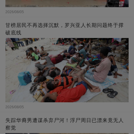
2026/08/05
甘榜居民不再选择沉默，罗兴亚人长期问题终于撑
破底线
2026/08/05
失踪华裔男遭谋杀弃尸河！浮尸周日已漂来竟无人
察觉