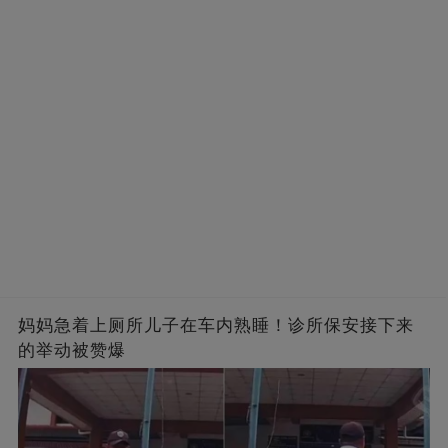
的男人，一次次將她逼入懷中...
成畢生負擔
妈妈急着上厕所儿子在车内熟睡！诊所保安接下来
的举动被赞爆