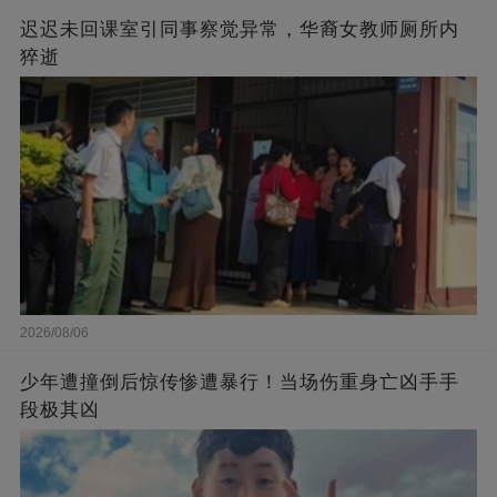
迟迟未回课室引同事察觉异常，华裔女教师厕所内
猝逝
2026/08/06
少年遭撞倒后惊传惨遭暴行！当场伤重身亡凶手手
段极其凶