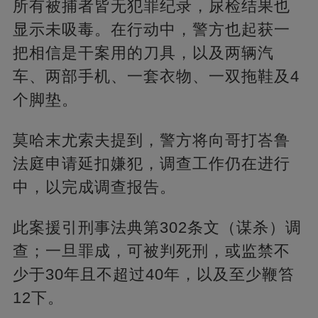
所有被捕者皆无犯罪纪录，尿检结果也
显示未吸毒。在行动中，警方也起获一
把相信是干案用的刀具，以及两辆汽
车、两部手机、一套衣物、一双拖鞋及4
个脚垫。
莫哈末尤索夫提到，警方将向哥打峇鲁
法庭申请延扣嫌犯，调查工作仍在进行
中，以完成调查报告。
此案援引刑事法典第302条文（谋杀）调
查；一旦罪成，可被判死刑，或监禁不
少于30年且不超过40年，以及至少鞭笞
12下。