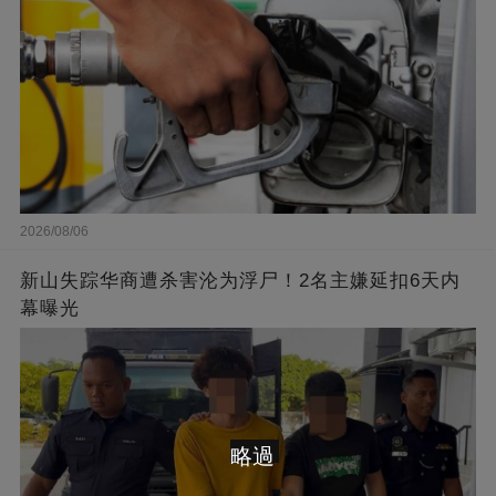
2026/08/06
新山失踪华商遭杀害沦为浮尸！2名主嫌延扣6天内
幕曝光
略過