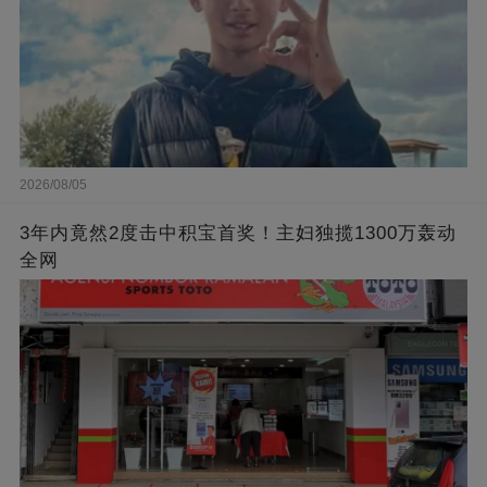
2026/08/05
3年内竟然2度击中积宝首奖！主妇独揽1300万轰动
全网