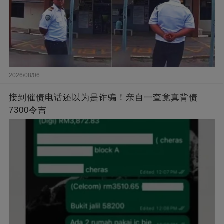
2026/08/06
接到催债电话还以为是诈骗！亲自一查竟真背债
7300令吉