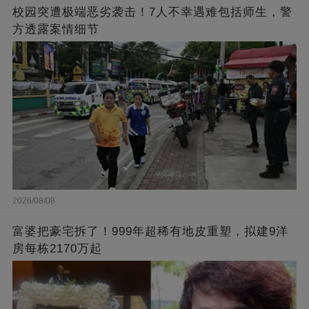
校园突遭极端恶劣袭击！7人不幸遇难包括师生，警
方透露案情细节
2026/08/08
富婆把豪宅拆了！999年超稀有地皮重塑，拟建9洋
房每栋2170万起