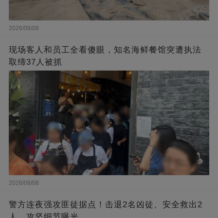
2026/08/08
现场客人和员工全看傻眼，知名海鲜餐馆突遭执法
取缔37人被抓
2026/08/08
警方连夜强攻匪徒据点！击退2名凶徒、安全救出2
人，攻坚细节曝光