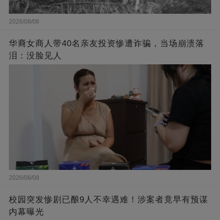
2026/08/08
华裔女商人带40名亲友投资惨遭诈骗，当场崩溃落
泪：没脸见人
2026/08/08
校园突发惨剧已酿9人不幸遇难！涉案者竟早有预谋
内幕曝光