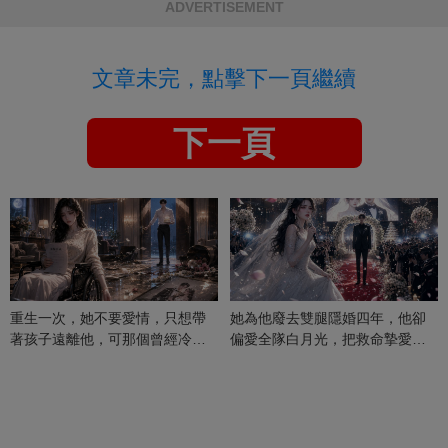
ADVERTISEMENT
文章未完，點擊下一頁繼續
下一頁
重生一次，她不要愛情，只想帶
她為他廢去雙腿隱婚四年，他卻
著孩子遠離他，可那個曾經冷漠
偏愛全隊白月光，把救命摯愛當
的男人，一次次將她逼入懷中...
成畢生負擔