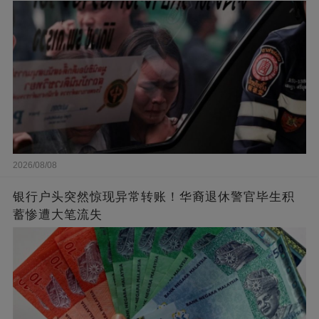
2026/08/08
银行户头突然惊现异常转账！华裔退休警官毕生积
蓄惨遭大笔流失