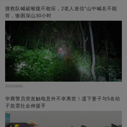
搜救队喊破喉咙不敢应，2老人迷信“山中喊名不能
答，惨困深山30小时
2026/08/08
华裔警员突发触电意外不幸离世！遗下妻子与5名幼
子急需社会伸援手