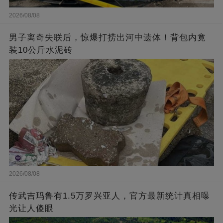
2026/08/08
男子离奇失联后，惊爆打捞出河中遗体！背包内竟
装10公斤水泥砖
2026/08/08
传武吉玛鲁有1.5万罗兴亚人，官方最新统计真相曝
光让人傻眼