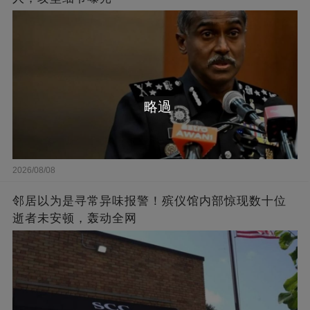
略過
2026/08/08
邻居以为是寻常异味报警！殡仪馆内部惊现数十位
逝者未安顿，轰动全网