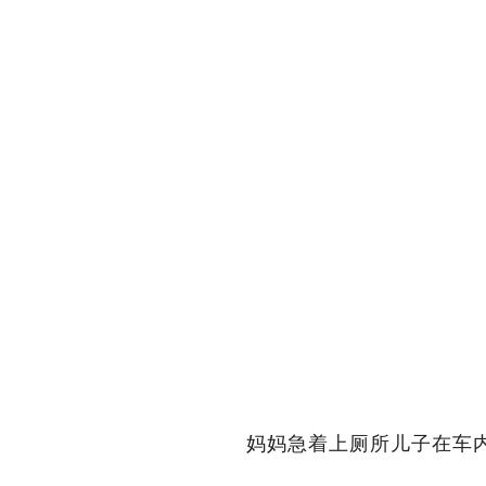
妈妈急着上厕所儿子在车