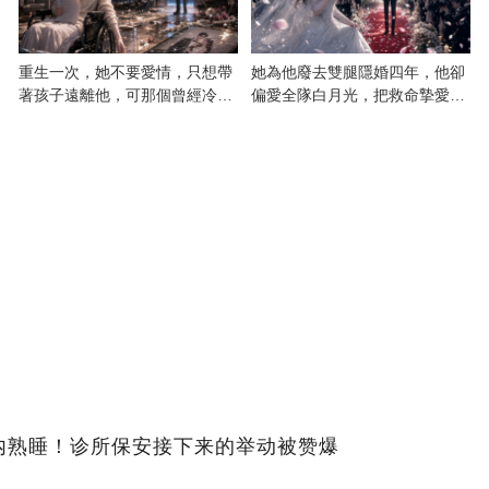
重生一次，她不要愛情，只想帶
她為他廢去雙腿隱婚四年，他卻
著孩子遠離他，可那個曾經冷漠
偏愛全隊白月光，把救命摯愛當
的男人，一次次將她逼入懷中...
成畢生負擔
内熟睡！诊所保安接下来的举动被赞爆