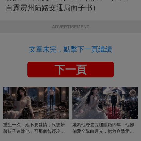
自霹雳州陆路交通局面子书）
ADVERTISEMENT
文章未完，點擊下一頁繼續
下一頁
重生一次，她不要愛情，只想帶
她為他廢去雙腿隱婚四年，他卻
著孩子遠離他，可那個曾經冷漠
偏愛全隊白月光，把救命摯愛當
的男人，一次次將她逼入懷中...
成畢生負擔