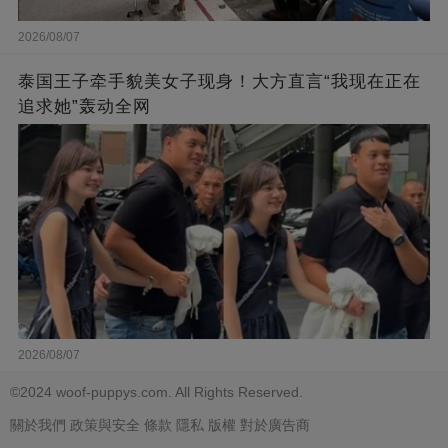
2026/08/07
泰国王子牵手貌美女子现身！大方直言“我现在正在
追求她”轰动全网
2026/08/07
©2024 woof-puppys.com. All Rights Reserved.
關於我們
政策與安全
條款
隱私
版權
對於廣告商