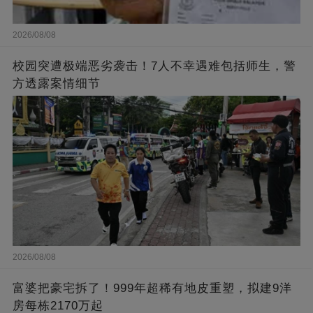
2026/08/08
校园突遭极端恶劣袭击！7人不幸遇难包括师生，警
方透露案情细节
2026/08/08
富婆把豪宅拆了！999年超稀有地皮重塑，拟建9洋
房每栋2170万起