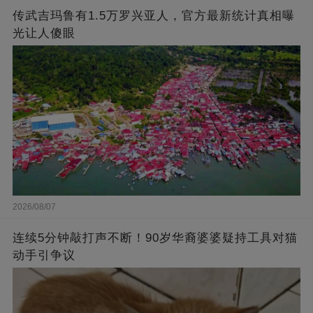
传武吉玛鲁有1.5万罗兴亚人，官方最新统计真相曝
光让人傻眼
2026/08/07
连续5分钟敲打声不断！90岁华裔婆婆疑持工具对猫
动手引争议