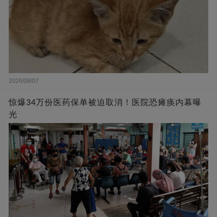
2026/08/07
惊爆34万份医药保单被迫取消！医院恐瘫痪内幕曝
光