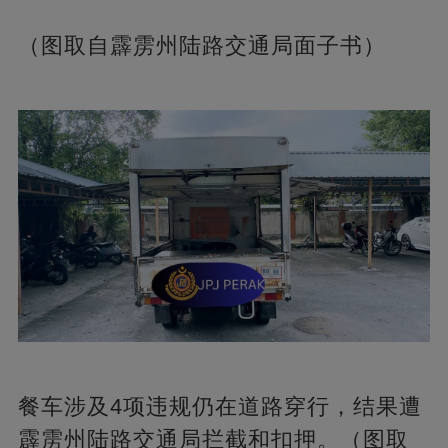
（图取自霹雳州陆路交通局面子书）
餐车涉及4项违规仍在道路穿行，结果遭
霹雳州陆路交通局拦截和扣押。（图取