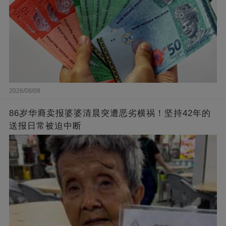
2026/08/08
86岁华裔卖报婆婆清晨突遭恶劣横祸！坚持42年的
送报日常被迫中断