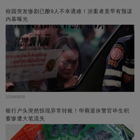
校园突发惨剧已酿9人不幸遇难！涉案者竟早有预谋
内幕曝光
2026/08/08
银行户头突然惊现异常转账！华裔退休警官毕生积
蓄惨遭大笔流失