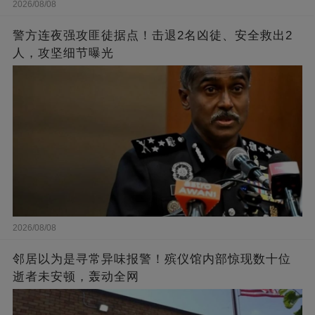
2026/08/08
警方连夜强攻匪徒据点！击退2名凶徒、安全救出2
人，攻坚细节曝光
2026/08/08
邻居以为是寻常异味报警！殡仪馆内部惊现数十位
逝者未安顿，轰动全网