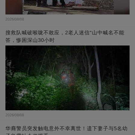
2026/08/08
搜救队喊破喉咙不敢应，2老人迷信“山中喊名不能
答，惨困深山30小时
2026/08/08
华裔警员突发触电意外不幸离世！遗下妻子与5名幼