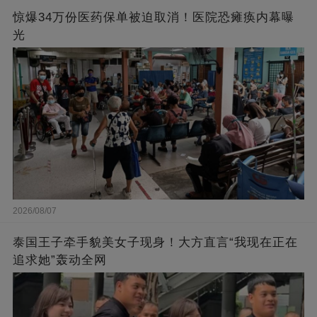
惊爆34万份医药保单被迫取消！医院恐瘫痪内幕曝
光
2026/08/07
泰国王子牵手貌美女子现身！大方直言“我现在正在
追求她”轰动全网