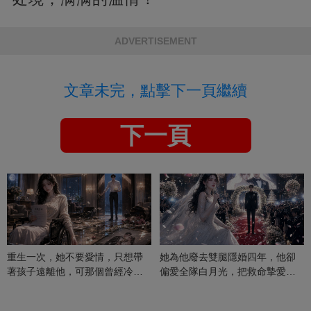
ADVERTISEMENT
文章未完，點擊下一頁繼續
下一頁
重生一次，她不要愛情，只想帶
她為他廢去雙腿隱婚四年，他卻
著孩子遠離他，可那個曾經冷漠
偏愛全隊白月光，把救命摯愛當
的男人，一次次將她逼入懷中...
成畢生負擔