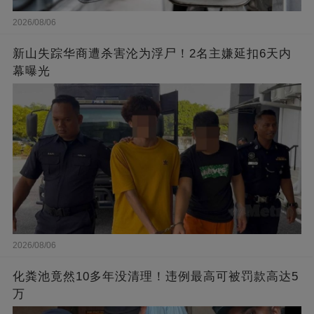
2026/08/06
新山失踪华商遭杀害沦为浮尸！2名主嫌延扣6天内
幕曝光
2026/08/06
化粪池竟然10多年没清理！违例最高可被罚款高达5
万