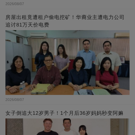
2026/08/07
房屋出租竟遭租户偷电挖矿！华裔业主遭电力公司
追讨81万天价电费
2026/08/07
女子倒追大12岁男子！1个月后36岁妈妈秒变阿嫲