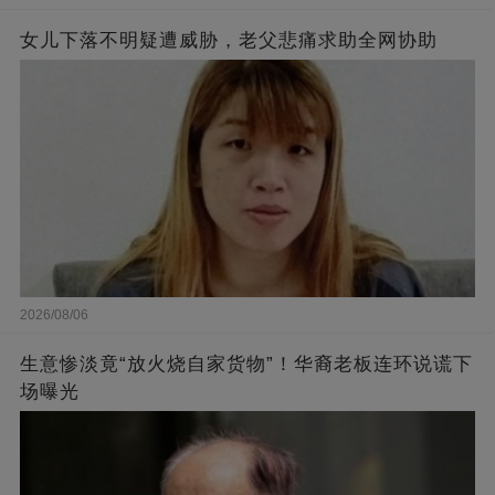
女儿下落不明疑遭威胁，老父悲痛求助全网协助
2026/08/06
生意惨淡竟“放火烧自家货物”！华裔老板连环说谎下
场曝光