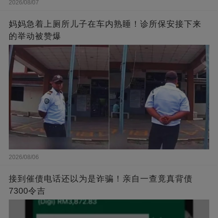
2026/08/07
妈妈急着上厕所儿子在车内熟睡！诊所保安接下来
的举动被赞爆
2026/08/06
接到催债电话还以为是诈骗！亲自一查竟真背债
7300令吉