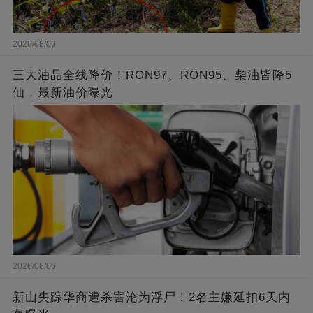
2026/08/06
三大油品全线降价！RON97、RON95、柴油皆降5
仙，最新油价曝光
2026/08/06
新山失踪华商遭杀害沦为浮尸！2名主嫌延扣6天内