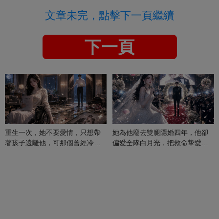
文章未完，點擊下一頁繼續
下一頁
重生一次，她不要愛情，只想帶
她為他廢去雙腿隱婚四年，他卻
著孩子遠離他，可那個曾經冷漠
偏愛全隊白月光，把救命摯愛當
的男人，一次次將她逼入懷中...
成畢生負擔