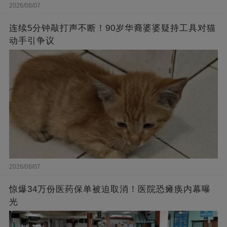
2026/08/07
连续5分钟敲打声不断！90岁华裔婆婆疑持工具对猫
动手引争议
2026/08/07
惊爆34万份医药保单被迫取消！医院恐瘫痪内幕曝
光