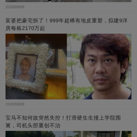
2026/08/08
富婆把豪宅拆了！999年超稀有地皮重塑，拟建9洋
房每栋2170万起
2026/08/08
宝马不知何故突然失控！打滑硬生生撞上学院围
篱，司机头部重创不治