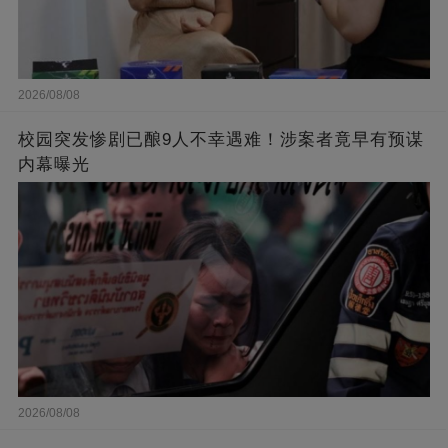
2026/08/08
校园突发惨剧已酿9人不幸遇难！涉案者竟早有预谋
内幕曝光
2026/08/08