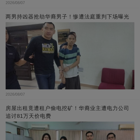
2026/08/07
两男持凶器抢劫华裔男子！惨遭法庭重判下场曝光
2026/08/07
房屋出租竟遭租户偷电挖矿！华裔业主遭电力公司
追讨81万天价电费