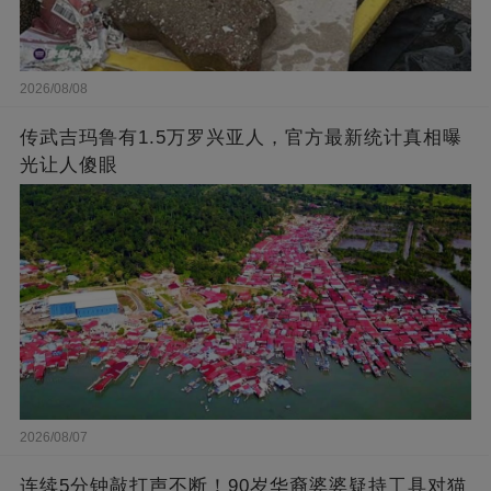
2026/08/08
传武吉玛鲁有1.5万罗兴亚人，官方最新统计真相曝
光让人傻眼
2026/08/07
连续5分钟敲打声不断！90岁华裔婆婆疑持工具对猫