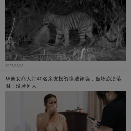
2026/08/08
华裔女商人带40名亲友投资惨遭诈骗，当场崩溃落
泪：没脸见人