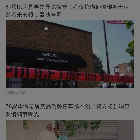
邻居以为是寻常异味报警！殡仪馆内部惊现数十位
逝者未安顿，轰动全网
2026/08/08
78岁华裔老翁突然倒卧停车场不治！警方初步调查
案情细节曝光