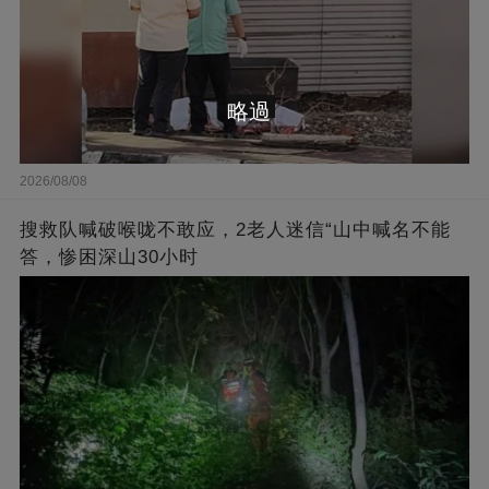
略過
2026/08/08
搜救队喊破喉咙不敢应，2老人迷信“山中喊名不能
答，惨困深山30小时