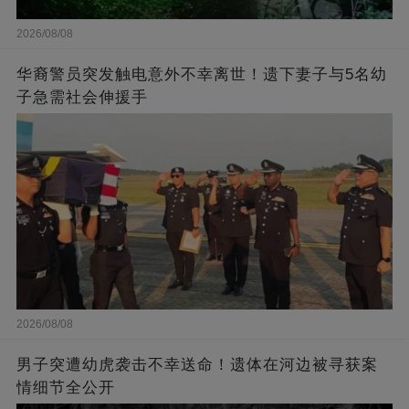
2026/08/08
华裔警员突发触电意外不幸离世！遗下妻子与5名幼
子急需社会伸援手
2026/08/08
男子突遭幼虎袭击不幸送命！遗体在河边被寻获案
情细节全公开