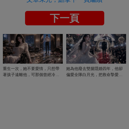
下一頁
重生一次，她不要愛情，只想帶
她為他廢去雙腿隱婚四年，他卻
著孩子遠離他，可那個曾經冷漠
偏愛全隊白月光，把救命摯愛當
的男人，一次次將她逼入懷中...
成畢生負擔