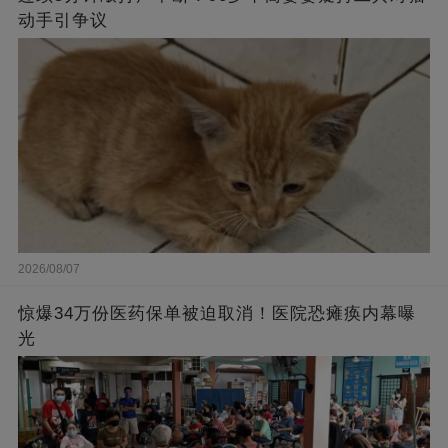
动手引争议
2026/08/07
惊爆34万份医药保单被迫取消！医院恐瘫痪内幕曝
光