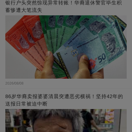
银行户头突然惊现异常转账！华裔退休警官毕生积
蓄惨遭大笔流失
2026/08/08
86岁华裔卖报婆婆清晨突遭恶劣横祸！坚持42年的
送报日常被迫中断