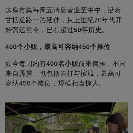
这座市集每周五清晨营业至中午，沿着
甘榜道路一路延伸，从上世纪70年代开
始营运至今，已有超过
50年历史
。
400个小贩，最高可容纳450个摊位
如今每周约有
400名小贩
前来摆摊，不只
来自霹雳，也包括吉打与槟城，最高可
容纳450个摊位，规模相当惊人。