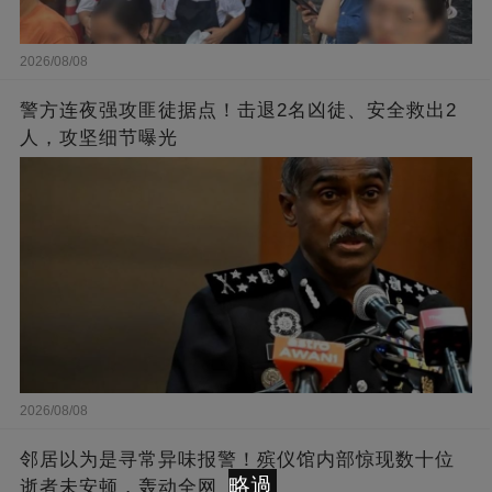
2026/08/08
警方连夜强攻匪徒据点！击退2名凶徒、安全救出2
人，攻坚细节曝光
2026/08/08
邻居以为是寻常异味报警！殡仪馆内部惊现数十位
略過
逝者未安顿，轰动全网