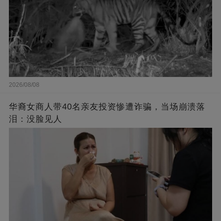
2026/08/08
华裔女商人带40名亲友投资惨遭诈骗，当场崩溃落
泪：没脸见人