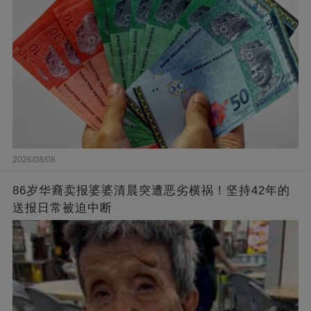
2026/08/08
86岁华裔卖报婆婆清晨突遭恶劣横祸！坚持42年的
送报日常被迫中断