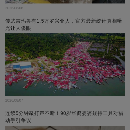
2026/08/08
传武吉玛鲁有1.5万罗兴亚人，官方最新统计真相曝
光让人傻眼
2026/08/07
连续5分钟敲打声不断！90岁华裔婆婆疑持工具对猫
动手引争议