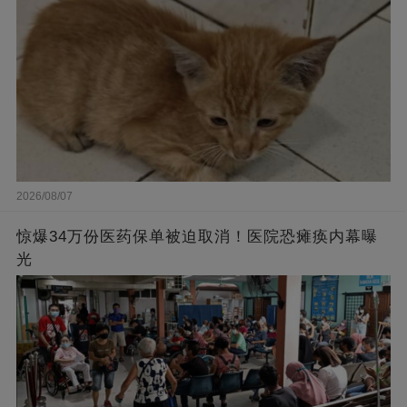
2026/08/07
惊爆34万份医药保单被迫取消！医院恐瘫痪内幕曝
光