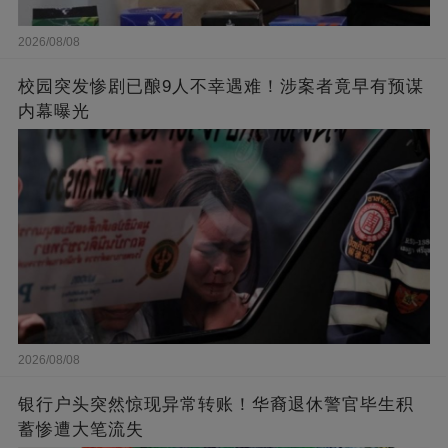
2026/08/08
校园突发惨剧已酿9人不幸遇难！涉案者竟早有预谋
内幕曝光
2026/08/08
银行户头突然惊现异常转账！华裔退休警官毕生积
蓄惨遭大笔流失