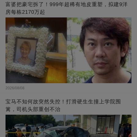
富婆把豪宅拆了！999年超稀有地皮重塑，拟建9洋
房每栋2170万起
2026/08/08
宝马不知何故突然失控！打滑硬生生撞上学院围
篱，司机头部重创不治