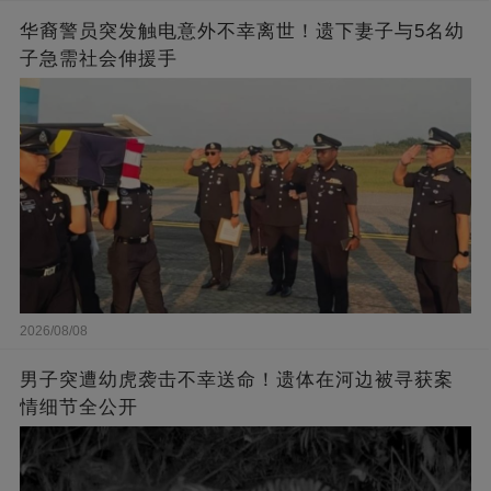
华裔警员突发触电意外不幸离世！遗下妻子与5名幼
子急需社会伸援手
2026/08/08
男子突遭幼虎袭击不幸送命！遗体在河边被寻获案
情细节全公开