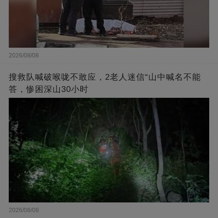
2026/08/08
搜救队喊破喉咙不敢应，2老人迷信“山中喊名不能
答，惨困深山30小时
2026/08/08