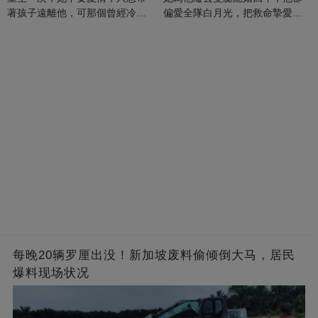
著孩子遠離他，可那個曾經冷漠
偏愛全隊白月光，把救命摯愛當
的男人，一次次將她逼入懷中...
成畢生負擔
每晚20辆罗厘出没！新加坡废料偷倾倒大马，居民
爆料现场状况