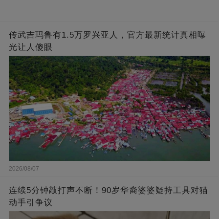
传武吉玛鲁有1.5万罗兴亚人，官方最新统计真相曝
光让人傻眼
2026/08/07
连续5分钟敲打声不断！90岁华裔婆婆疑持工具对猫
动手引争议