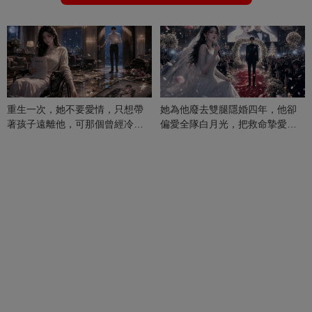
重生一次，她不要愛情，只想帶
她為他廢去雙腿隱婚四年，他卻
著孩子遠離他，可那個曾經冷漠
偏愛全隊白月光，把救命摯愛當
的男人，一次次將她逼入懷中...
成畢生負擔