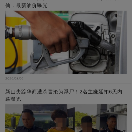
仙，最新油价曝光
2026/08/06
新山失踪华商遭杀害沦为浮尸！2名主嫌延扣6天内
幕曝光