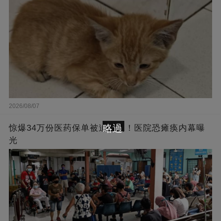
2026/08/07
略過
惊爆34万份医药保单被迫取消！医院恐瘫痪内幕曝
光