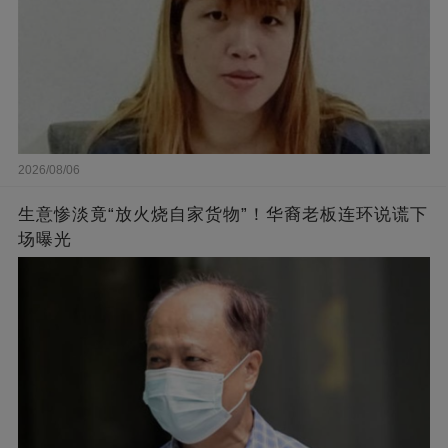
2026/08/06
生意惨淡竟“放火烧自家货物”！华裔老板连环说谎下
场曝光