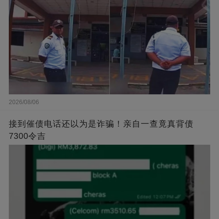
2026/08/06
接到催债电话还以为是诈骗！亲自一查竟真背债
7300令吉