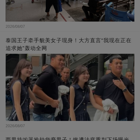
2026/08/07
泰国王子牵手貌美女子现身！大方直言“我现在正在
追求她”轰动全网
2026/08/07
两男持凶器抢劫华裔男子！惨遭法庭重判下场曝光