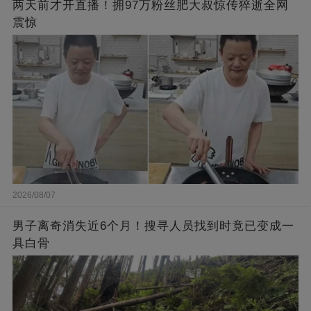
两天前才开直播！拥97万粉丝肥大叔惊传猝逝全网
震惊
2026/08/07
男子离奇消失近6个月！搜寻人员找到时竟已变成一
具白骨