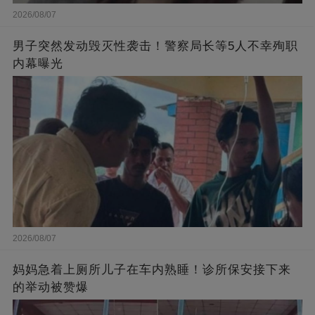
2026/08/07
男子突然发动毁灭性袭击！警察局长等5人不幸殉职
内幕曝光
2026/08/07
妈妈急着上厕所儿子在车内熟睡！诊所保安接下来
的举动被赞爆