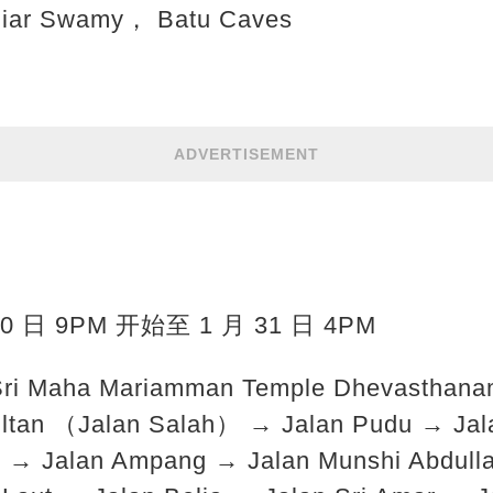
niar Swamy， Batu Caves
ADVERTISEMENT
30 日 9PM 开始至 1 月 31 日 4PM
Sri Maha Mariamman Temple Dhevasthan
ultan （Jalan Salah） → Jalan Pudu → Jal
 → Jalan Ampang → Jalan Munshi Abdull