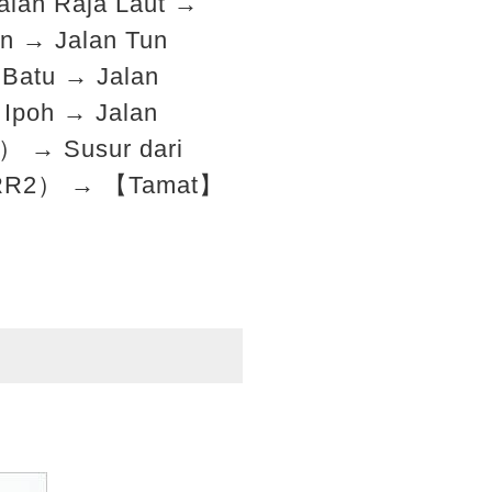
alan Raja Laut →
n → Jalan Tun
Batu → Jalan
Ipoh → Jalan
） → Susur dari
（MRR2） → 【Tamat】