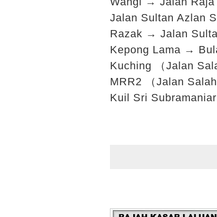
Wangi → Jalan Raja 
Jalan Sultan Azlan
Razak → Jalan Sult
Kepong Lama → Bula
Kuching （Jalan Sal
MRR2 （Jalan Sala
Kuil Sri Subramani