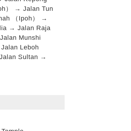
oh） → Jalan Tun
 Shah （Ipoh） →
ia → Jalan Raja
Jalan Munshi
Jalan Leboh
Jalan Sultan →