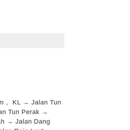
am， KL → Jalan Tun
an Tun Perak →
ah → Jalan Dang