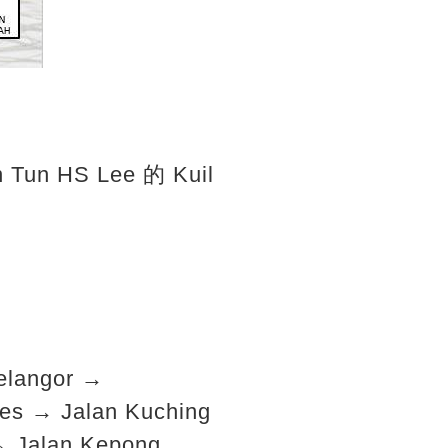
Tun HS Lee 的 Kuil
elangor →
es → Jalan Kuching
→ Jalan Kepong