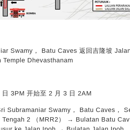
aniar Swamy， Batu Caves 返回吉隆坡 Jalan 
n Temple Dhevasthanam
2 日 3PM 开始至 2 月 3 日 2AM
Sri Subramaniar Swamy， Batu Caves， S
n Tengah 2 （MRR2） → Bulatan Batu Cav
sur ke Jalan Ipoh → Bulatan Jalan Ipoh 