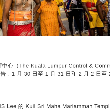
e Kuala Lumpur Control & Comma
1 月 30 日至 1 月 31 日和 2 月 2 日至
 Lee 的 Kuil Sri Maha Mariamman Temp