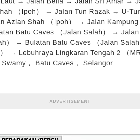
Laut → Jalan Belia → Jalan Sri Amar → J
 Shah （Ipoh） → Jalan Tun Razak → U-Tur
an Azlan Shah （Ipoh） → Jalan Kampung 
tan Batu Caves （Jalan Salah） → Jalan 
ah） → Bulatan Batu Caves （Jalan Salah
h） → Lebuhraya Lingkaran Tengah 2 
ar Swamy， Batu Caves， Selangor
ADVERTISEMENT