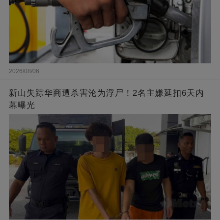
2026/08/06
新山失踪华商遭杀害沦为浮尸！2名主嫌延扣6天内
幕曝光