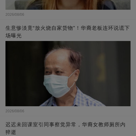
2026/08/06
生意惨淡竟“放火烧自家货物”！华裔老板连环说谎下
场曝光
2026/08/06
迟迟未回课室引同事察觉异常，华裔女教师厕所内
猝逝