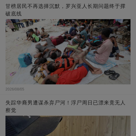
甘榜居民不再选择沉默，罗兴亚人长期问题终于撑
破底线
2026/08/05
失踪华裔男遭谋杀弃尸河！浮尸周日已漂来竟无人
察觉