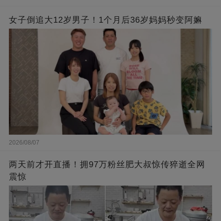
女子倒追大12岁男子！1个月后36岁妈妈秒变阿嫲
2026/08/07
两天前才开直播！拥97万粉丝肥大叔惊传猝逝全网
震惊