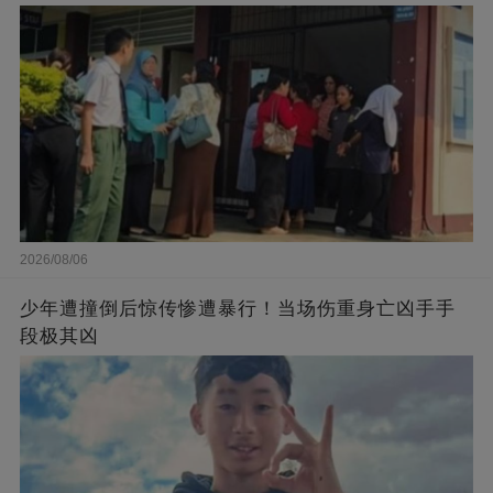
2026/08/06
少年遭撞倒后惊传惨遭暴行！当场伤重身亡凶手手
段极其凶