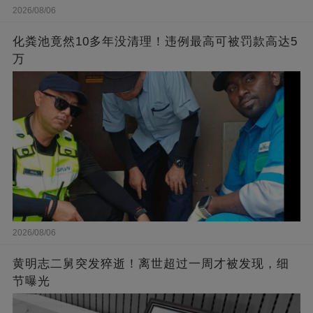
2026/08/06
化粪池竟然10多年没清理！违例最高可被罚款高达5
万
2026/08/06
黄明志二舅突发猝逝！离世超过一周才被发现，细
节曝光