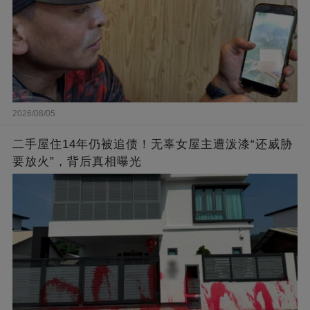
2026/08/05
二手屋住14年仍被追债！无辜女屋主遭泼漆“还威胁
要放火”，背后真相曝光