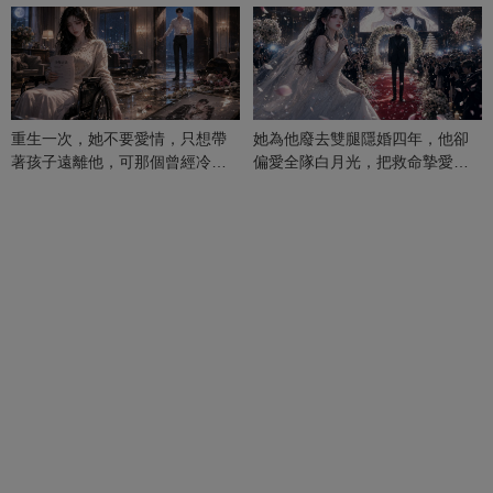
重生一次，她不要愛情，只想帶
她為他廢去雙腿隱婚四年，他卻
著孩子遠離他，可那個曾經冷漠
偏愛全隊白月光，把救命摯愛當
的男人，一次次將她逼入懷中...
成畢生負擔