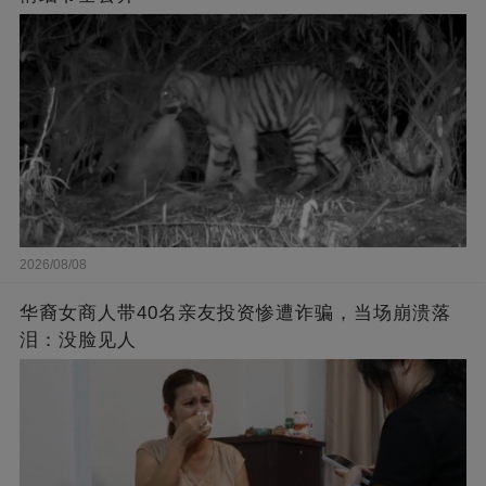
2026/08/08
华裔女商人带40名亲友投资惨遭诈骗，当场崩溃落
泪：没脸见人