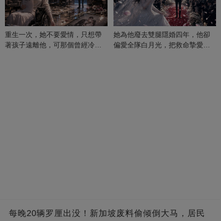
重生一次，她不要愛情，只想帶
她為他廢去雙腿隱婚四年，他卻
著孩子遠離他，可那個曾經冷漠
偏愛全隊白月光，把救命摯愛當
的男人，一次次將她逼入懷中...
成畢生負擔
每晚20辆罗厘出没！新加坡废料偷倾倒大马，居民