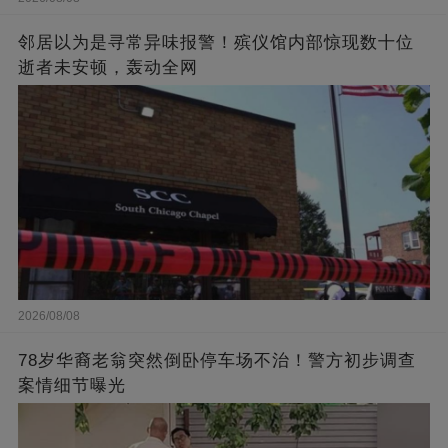
邻居以为是寻常异味报警！殡仪馆内部惊现数十位
逝者未安顿，轰动全网
2026/08/08
78岁华裔老翁突然倒卧停车场不治！警方初步调查
案情细节曝光