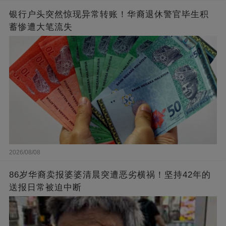
银行户头突然惊现异常转账！华裔退休警官毕生积
蓄惨遭大笔流失
2026/08/08
86岁华裔卖报婆婆清晨突遭恶劣横祸！坚持42年的
送报日常被迫中断