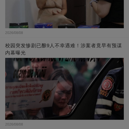
2026/08/08
校园突发惨剧已酿9人不幸遇难！涉案者竟早有预谋
内幕曝光
2026/08/08