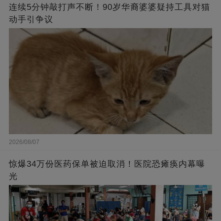
连续5分钟敲打声不断！90岁华裔婆婆疑持工具对猫
动手引争议
2026/08/07
惊爆34万份医药保单被迫取消！医院恐瘫痪内幕曝
光