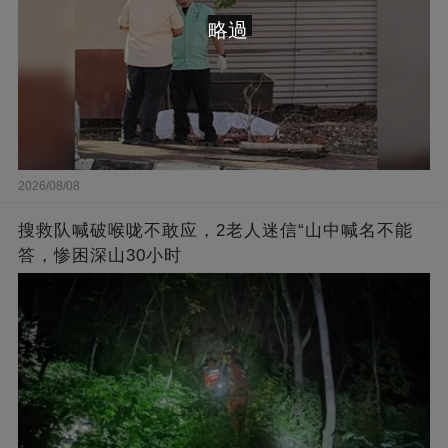
略過
2026/08/08
搜救队喊破喉咙不敢应，2老人迷信“山中喊名不能
答，惨困深山30小时