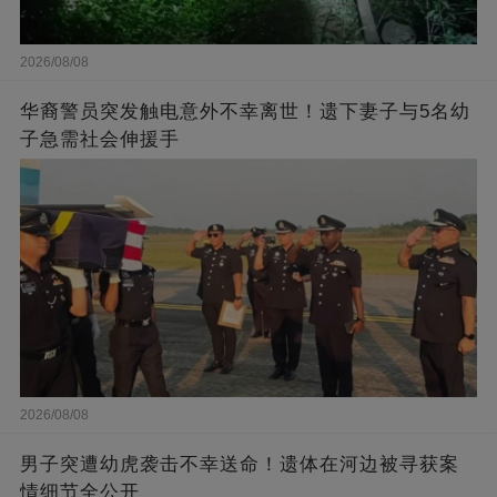
2026/08/08
华裔警员突发触电意外不幸离世！遗下妻子与5名幼
子急需社会伸援手
2026/08/08
男子突遭幼虎袭击不幸送命！遗体在河边被寻获案
情细节全公开