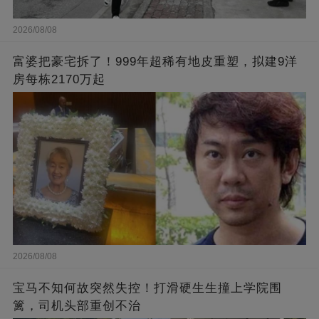
2026/08/08
富婆把豪宅拆了！999年超稀有地皮重塑，拟建9洋
房每栋2170万起
2026/08/08
宝马不知何故突然失控！打滑硬生生撞上学院围
篱，司机头部重创不治