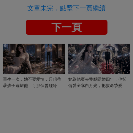
文章未完，點擊下一頁繼續
下一頁
重生一次，她不要愛情，只想帶
她為他廢去雙腿隱婚四年，他卻
著孩子遠離他，可那個曾經冷漠
偏愛全隊白月光，把救命摯愛當
的男人，一次次將她逼入懷中...
成畢生負擔