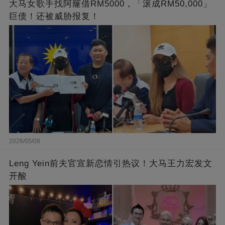
大马女歌手找阿窿借RM5000，「滚成RM50,000」
巨债！还被威胁报复！
2026/05/08
Leng Yein前夫官宣新恋情引热议！大马王力宏发文
开酸