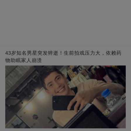
43岁知名男星突发猝逝！生前拍戏压力大，依赖药
物助眠家人崩溃