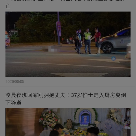
亡
2026/08/05
凌晨夜班回家刚拥抱丈夫！37岁护士走入厨房突倒
下猝逝