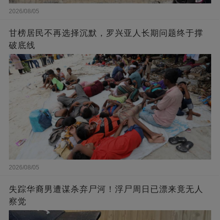
2026/08/05
甘榜居民不再选择沉默，罗兴亚人长期问题终于撑
破底线
2026/08/05
失踪华裔男遭谋杀弃尸河！浮尸周日已漂来竟无人
察觉