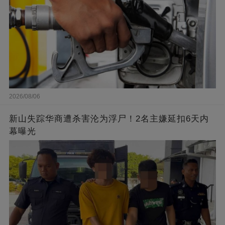
2026/08/06
新山失踪华商遭杀害沦为浮尸！2名主嫌延扣6天内
幕曝光