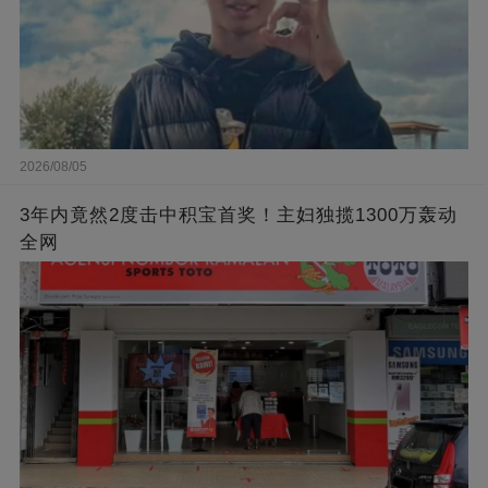
2026/08/05
3年内竟然2度击中积宝首奖！主妇独揽1300万轰动
全网