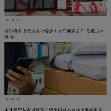
2026/08/05
控诉拼多多抢走大批客源！大马商家公开“隐藏成本
真相”
2026/08/05
木托盘突从罗里掉落！骑士闪避不及撞上惨翻覆身