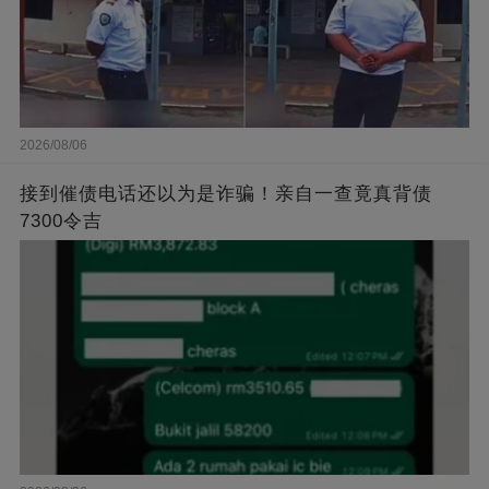
2026/08/06
接到催债电话还以为是诈骗！亲自一查竟真背债
7300令吉