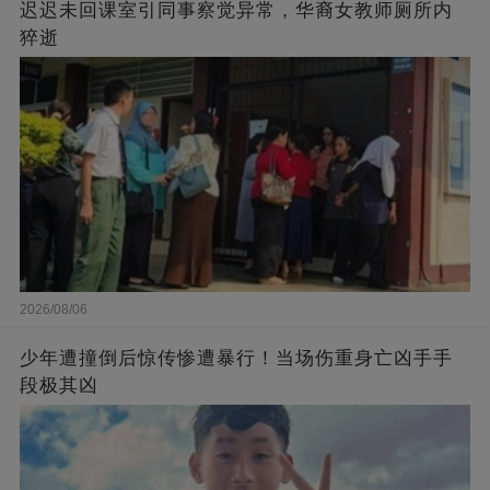
迟迟未回课室引同事察觉异常，华裔女教师厕所内
猝逝
2026/08/06
少年遭撞倒后惊传惨遭暴行！当场伤重身亡凶手手
段极其凶