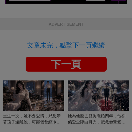
ADVERTISEMENT
文章未完，點擊下一頁繼續
下一頁
重生一次，她不要愛情，只想帶
她為他廢去雙腿隱婚四年，他卻
著孩子遠離他，可那個曾經冷漠
偏愛全隊白月光，把救命摯愛當
的男人，一次次將她逼入懷中...
成畢生負擔