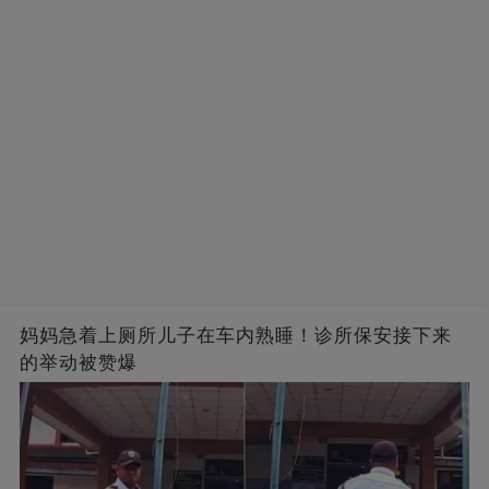
妈妈急着上厕所儿子在车内熟睡！诊所保安接下来
的举动被赞爆