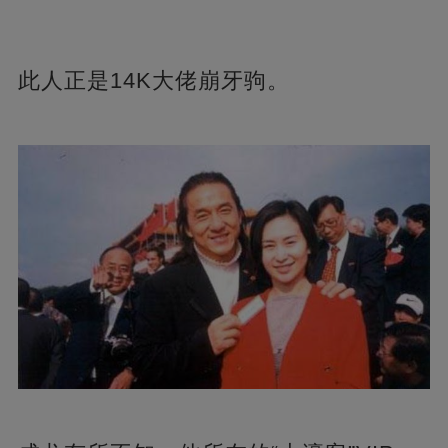
此人正是14K大佬崩牙驹。