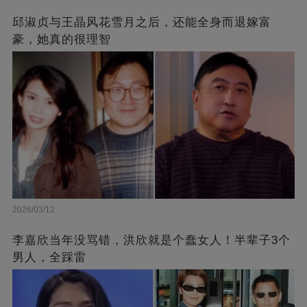
邱淑贞与王晶风花雪月之后，还能全身而退嫁富
豪，她真的很理智
2026/03/12
李嘉欣当年没骂错，洪欣就是个蠢女人！半辈子3个
男人，全踩雷