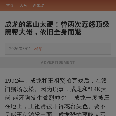
首頁
大马
新加坡
成龙的靠山太硬！曾两次惹怒顶级
黑帮大佬，依旧全身而退
2026/03/01
檢舉
ADVERTISEMENT
1992年，成龙和王祖贤拍完戏后，在澳
门赌场放松。因为琐事，成龙和“14K大
佬”崩牙驹发生激烈冲突。 成龙一度被压
在地上，王祖贤被吓得花容失色。要不
是赌王何鸿燊出面，成龙恐怕要吃大亏