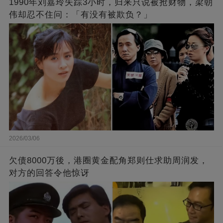
1990年刘嘉玲失踪3小时，归来只说被抢财物，梁朝
伟却忍不住问：「有没有被欺负？」
2026/03/06
欠债8000万後，港圈黄金配角郑则仕求助周润发，
对方的回答令他惊讶