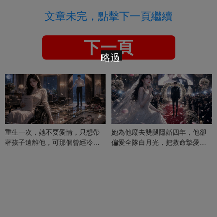
文章未完，點擊下一頁繼續
下一頁
略過
重生一次，她不要愛情，只想帶
她為他廢去雙腿隱婚四年，他卻
著孩子遠離他，可那個曾經冷漠
偏愛全隊白月光，把救命摯愛當
的男人，一次次將她逼入懷中...
成畢生負擔