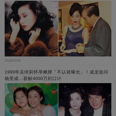
2026/03/09
1999年吴绮莉怀孕摊牌「不认就曝光」！成龙急问
杨受成...获献4000万封口计