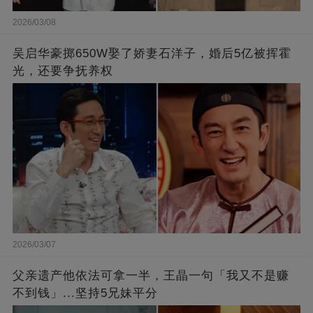
2026/03/08
吴启华豪掷650W娶了娇妻石洋子，婚后5亿被挥霍
光，还要争抚养权
2026/03/07
父亲遗产他依法可拿一半，王晶一句「我又不是赚
不到钱」...坚持5兄妹平分