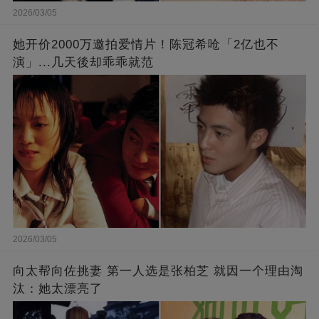
2026/03/05
她开价2000万邀拍爱情片！陈冠希呛「2亿也不
演」...几天後却乖乖就范
2026/03/05
向太帮向佐挑妻 第一人选是张柏芝 就因一个理由淘
汰：她太漂亮了