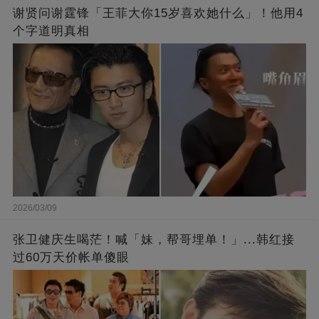
谢贤问谢霆锋「王菲大你15岁喜欢她什么」！他用4
个字道明真相
2026/03/09
张卫健庆生喝茫！喊「妹，帮哥埋单！」...韩红接
过60万天价帐单傻眼