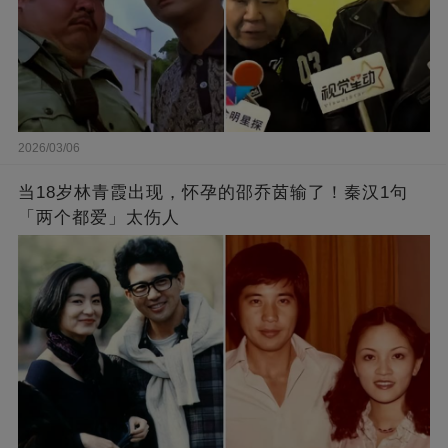
2026/03/06
当18岁林青霞出现，怀孕的邵乔茵输了！秦汉1句
「两个都爱」太伤人