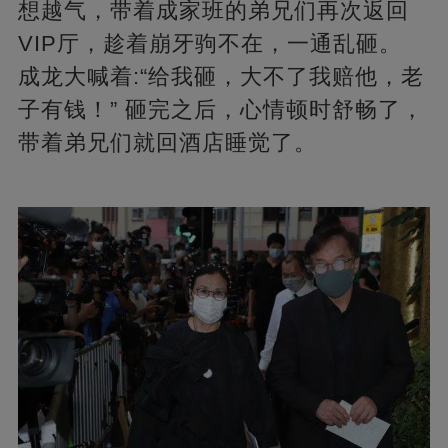
想越气，带着成家班的弟兄们再次返回
VIP厅，趁着崩牙驹不在，一通乱砸。
成龙大喊着:“给我砸，大不了我赔他，老
子有钱！” 砸完之后，心情顿时舒畅了，
带着弟兄们就回酒店睡觉了。