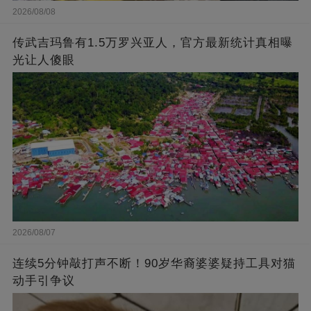
2026/08/08
传武吉玛鲁有1.5万罗兴亚人，官方最新统计真相曝
光让人傻眼
2026/08/07
连续5分钟敲打声不断！90岁华裔婆婆疑持工具对猫
动手引争议