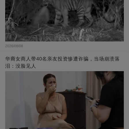
2026/08/08
华裔女商人带40名亲友投资惨遭诈骗，当场崩溃落
泪：没脸见人