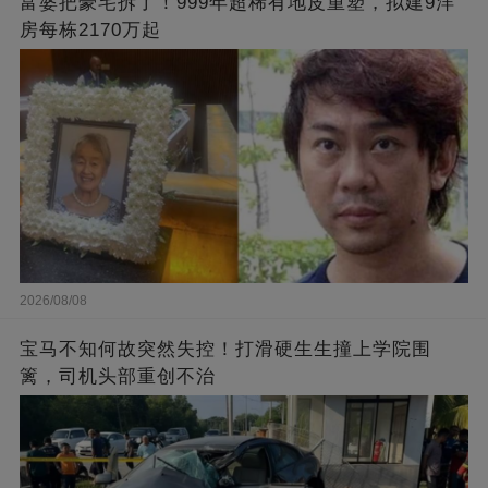
富婆把豪宅拆了！999年超稀有地皮重塑，拟建9洋
房每栋2170万起
2026/08/08
宝马不知何故突然失控！打滑硬生生撞上学院围
篱，司机头部重创不治