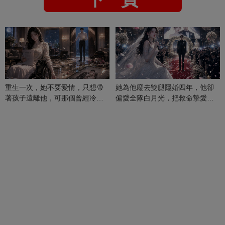
重生一次，她不要愛情，只想帶
她為他廢去雙腿隱婚四年，他卻
著孩子遠離他，可那個曾經冷漠
偏愛全隊白月光，把救命摯愛當
的男人，一次次將她逼入懷中...
成畢生負擔