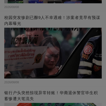
2026/08/08
校园突发惨剧已酿9人不幸遇难！涉案者竟早有预谋
内幕曝光
2026/08/08
银行户头突然惊现异常转账！华裔退休警官毕生积
蓄惨遭大笔流失