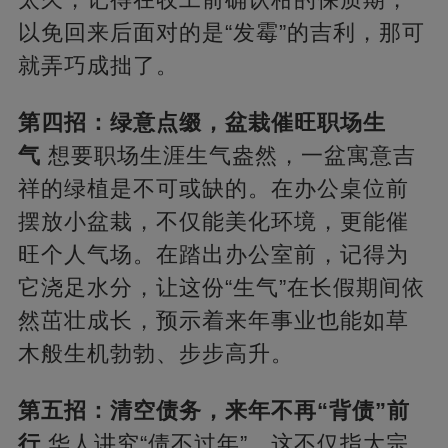
以免回来后面对的是“发霉”的吉利，那可
就弄巧成拙了。
第四招：绿意点缀，盆栽催旺职场生
气
想要职场生涯生气盎然，一盆寓意吉
祥的绿植是不可或缺的。在办公桌位前
摆放小盆栽，不仅能美化环境，更能催
旺个人气场。在踏出办公室前，记得为
它浇足水分，让这份“生气”在长假期间依
然茁壮成长，预示着来年事业也能如草
木般生机勃勃、步步高升。
第五招：清空债务，来年不再“背债”前
行
华人讲究“债不过年”，这不仅指大宗