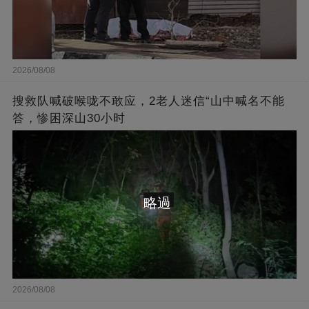
2026/08/08
搜救队喊破喉咙不敢应，2老人迷信“山中喊名不能
答，惨困深山30小时
略過
2026/08/08