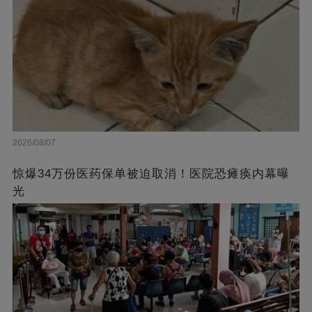
2026/08/07
惊爆34万份医药保单被迫取消！医院恐瘫痪内幕曝
光