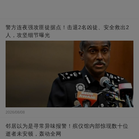
警方连夜强攻匪徒据点！击退2名凶徒、安全救出2
人，攻坚细节曝光
2026/08/08
邻居以为是寻常异味报警！殡仪馆内部惊现数十位
逝者未安顿，轰动全网