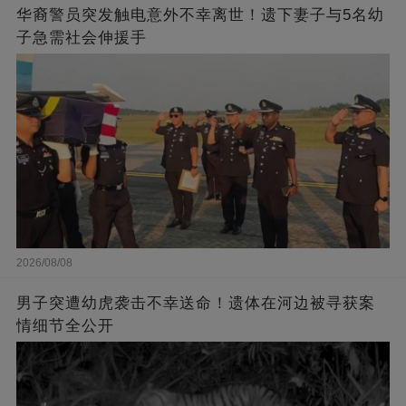
华裔警员突发触电意外不幸离世！遗下妻子与5名幼
子急需社会伸援手
2026/08/08
男子突遭幼虎袭击不幸送命！遗体在河边被寻获案
情细节全公开