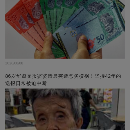
2026/08/08
86岁华裔卖报婆婆清晨突遭恶劣横祸！坚持42年的
送报日常被迫中断