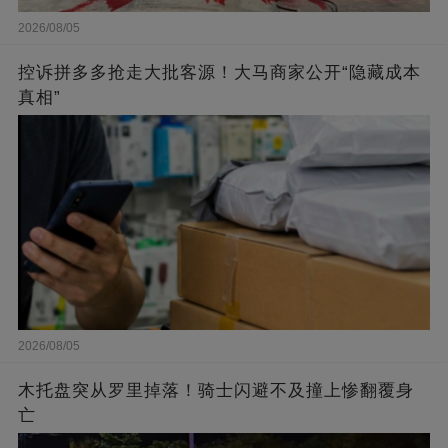
2026/08/05
控诉拼多多抢走大批客源！大马商家公开“隐藏成本
真相”
2026/08/05
木托盘突从罗里掉落！骑士闪避不及撞上惨翻覆身
亡