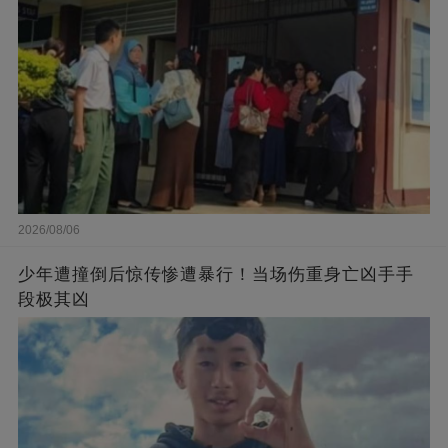
2026/08/06
少年遭撞倒后惊传惨遭暴行！当场伤重身亡凶手手
段极其凶