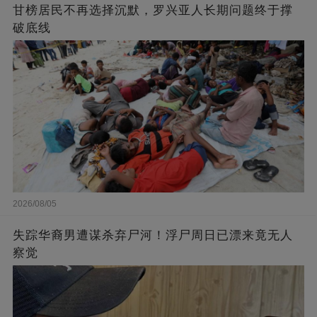
甘榜居民不再选择沉默，罗兴亚人长期问题终于撑
破底线
2026/08/05
失踪华裔男遭谋杀弃尸河！浮尸周日已漂来竟无人
察觉