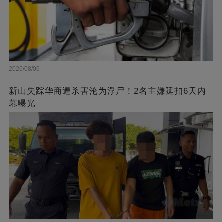
2026/08/06
新山失踪华商遭杀害沦为浮尸！2名主嫌延扣6天内
幕曝光