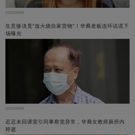
2026/08/06
生意惨淡竟“放火烧自家货物”！华裔老板连环说谎下
场曝光
2026/08/06
迟迟未回课室引同事察觉异常，华裔女教师厕所内
猝逝