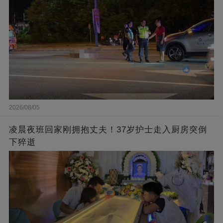
2026/08/05
凌晨夜班回家刚拥抱丈夫！37岁护士走入厨房突倒
下猝逝