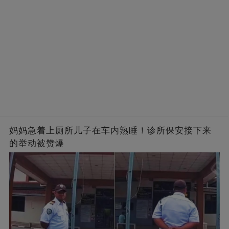
妈妈急着上厕所儿子在车内熟睡！诊所保安接下来
的举动被赞爆