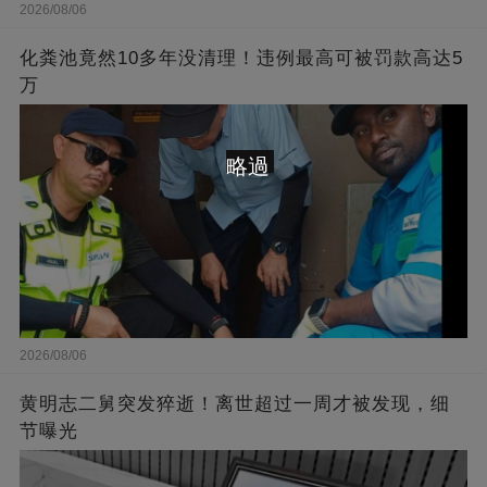
2026/08/06
化粪池竟然10多年没清理！违例最高可被罚款高达5
万
略過
2026/08/06
黄明志二舅突发猝逝！离世超过一周才被发现，细
节曝光