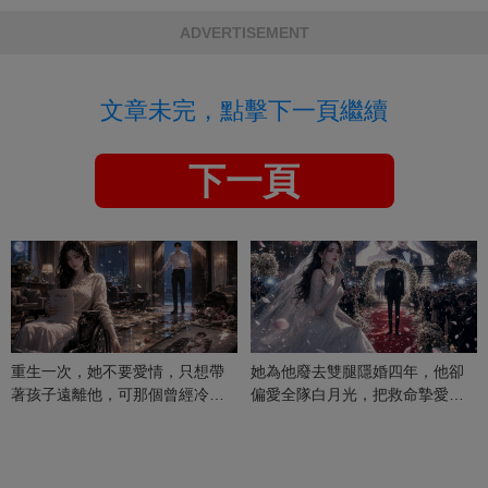
ADVERTISEMENT
文章未完，點擊下一頁繼續
下一頁
重生一次，她不要愛情，只想帶
她為他廢去雙腿隱婚四年，他卻
著孩子遠離他，可那個曾經冷漠
偏愛全隊白月光，把救命摯愛當
的男人，一次次將她逼入懷中...
成畢生負擔