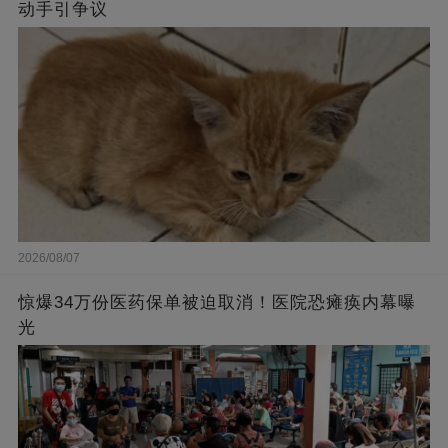
动手引争议
2026/08/07
惊爆34万份医药保单被迫取消！医院恐瘫痪内幕曝
光