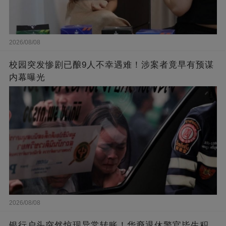
2026/08/08
校园突发惨剧已酿9人不幸遇难！涉案者竟早有预谋
内幕曝光
2026/08/08
银行户头突然惊现异常转账！华裔退休警官毕生积