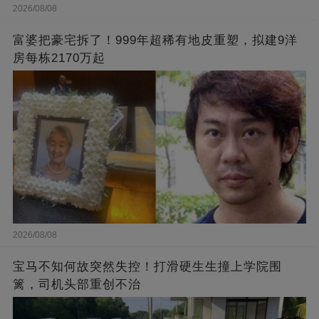
2026/08/08
富婆把豪宅拆了！999年超稀有地皮重塑，拟建9洋
房每栋2170万起
2026/08/08
宝马不知何故突然失控！打滑硬生生撞上学院围
篱，司机头部重创不治