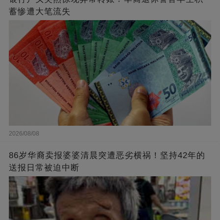
蓄惨遭大笔流失
2026/08/08
86岁华裔卖报婆婆清晨突遭恶劣横祸！坚持42年的
送报日常被迫中断