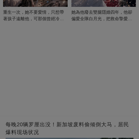
重生一次，她不要愛情，只想帶
她為他廢去雙腿隱婚四年，他卻
著孩子遠離他，可那個曾經冷漠
偏愛全隊白月光，把救命摯愛當
的男人，一次次將她逼入懷中...
成畢生負擔
每晚20辆罗厘出没！新加坡废料偷倾倒大马，居民
爆料现场状况