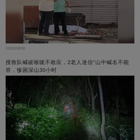
2026/08/08
搜救队喊破喉咙不敢应，2老人迷信“山中喊名不能
答，惨困深山30小时