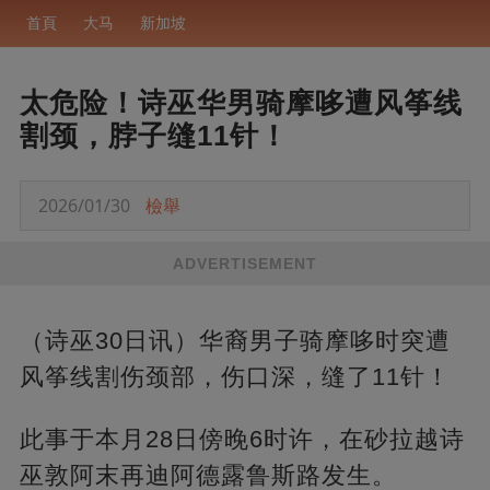
首頁
大马
新加坡
太危险！诗巫华男骑摩哆遭风筝线
割颈，脖子缝11针！
2026/01/30
檢舉
ADVERTISEMENT
（诗巫30日讯）华裔男子骑摩哆时突遭
风筝线割伤颈部，伤口深，缝了11针！
此事于本月28日傍晚6时许，在砂拉越诗
巫敦阿末再迪阿德露鲁斯路发生。