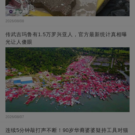
2026/08/08
传武吉玛鲁有1.5万罗兴亚人，官方最新统计真相曝
光让人傻眼
2026/08/07
连续5分钟敲打声不断！90岁华裔婆婆疑持工具对猫