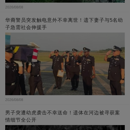
2026/08/08
华裔警员突发触电意外不幸离世！遗下妻子与5名幼
子急需社会伸援手
2026/08/08
男子突遭幼虎袭击不幸送命！遗体在河边被寻获案
情细节全公开