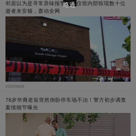
邻居以为是寻常异味报警！殡仪馆内部惊现数十位
略過
逝者未安顿，轰动全网
2026/08/08
78岁华裔老翁突然倒卧停车场不治！警方初步调查
案情细节曝光