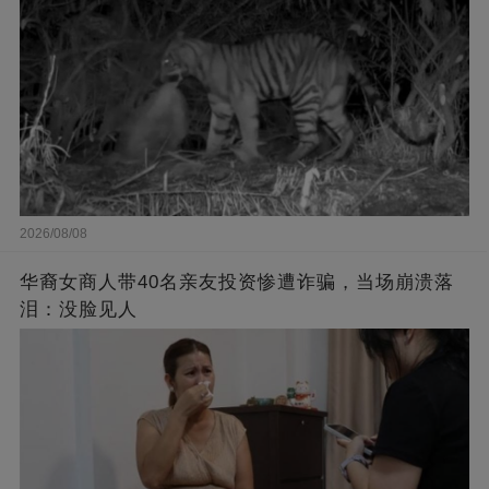
2026/08/08
华裔女商人带40名亲友投资惨遭诈骗，当场崩溃落
泪：没脸见人