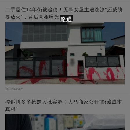
二手屋住14年仍被追债！无辜女屋主遭泼漆“还威胁
要放火”，背后真相曝光
略過
2026/08/05
控诉拼多多抢走大批客源！大马商家公开“隐藏成本
真相”