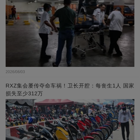
2026/08/03
RXZ集会屡传夺命车祸！卫长开腔：每丧生1人 国家
损失至少312万