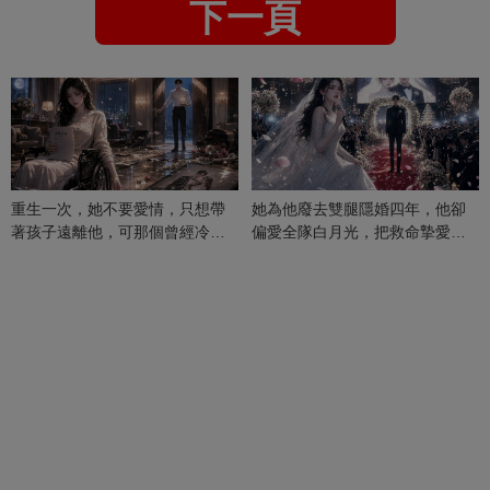
下一頁
重生一次，她不要愛情，只想帶
她為他廢去雙腿隱婚四年，他卻
著孩子遠離他，可那個曾經冷漠
偏愛全隊白月光，把救命摯愛當
的男人，一次次將她逼入懷中...
成畢生負擔