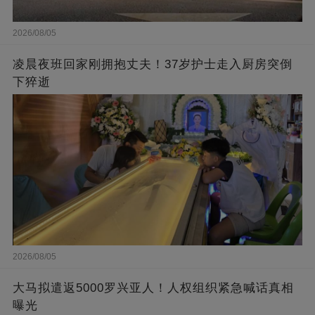
2026/08/05
凌晨夜班回家刚拥抱丈夫！37岁护士走入厨房突倒
下猝逝
2026/08/05
大马拟遣返5000罗兴亚人！人权组织紧急喊话真相
曝光