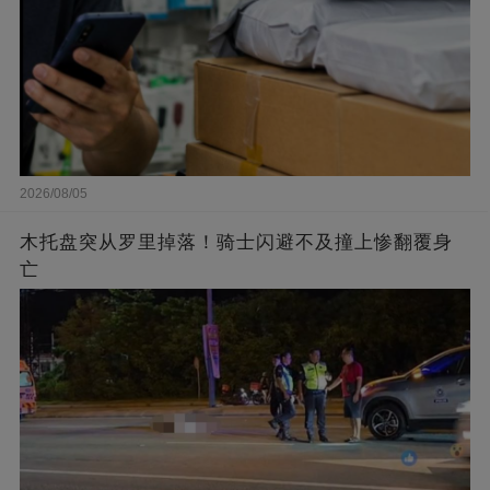
2026/08/05
木托盘突从罗里掉落！骑士闪避不及撞上惨翻覆身
亡