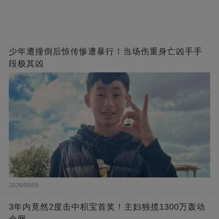
少年遭撞倒后惊传惨遭暴行！当场伤重身亡凶手手
段极其凶
2026/08/05
3年内竟然2度击中积宝首奖！主妇独揽1300万轰动