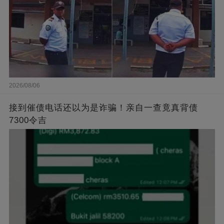
2026/08/06
接到催债电话还以为是诈骗！亲自一查竟真背债
7300令吉