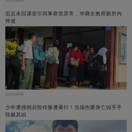
2026/08/06
迟迟未回课室引同事察觉异常，华裔女教师厕所内
猝逝
2026/08/06
少年遭撞倒后惊传惨遭暴行！当场伤重身亡凶手手
段极其凶