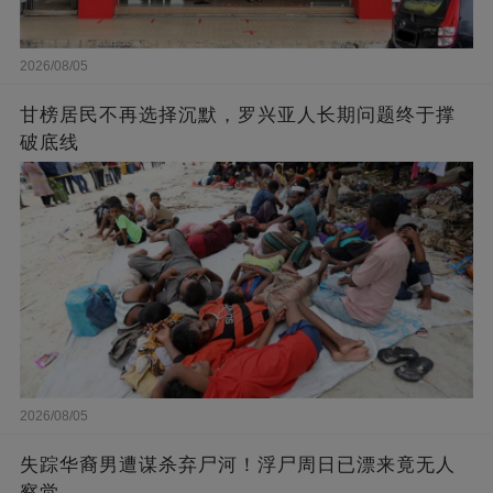
2026/08/05
甘榜居民不再选择沉默，罗兴亚人长期问题终于撑
破底线
2026/08/05
失踪华裔男遭谋杀弃尸河！浮尸周日已漂来竟无人
察觉