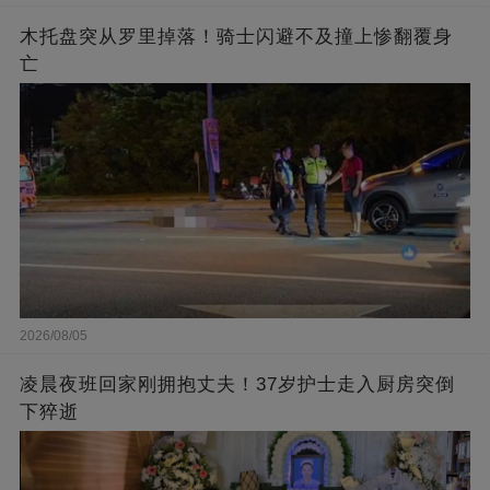
木托盘突从罗里掉落！骑士闪避不及撞上惨翻覆身
亡
2026/08/05
凌晨夜班回家刚拥抱丈夫！37岁护士走入厨房突倒
下猝逝