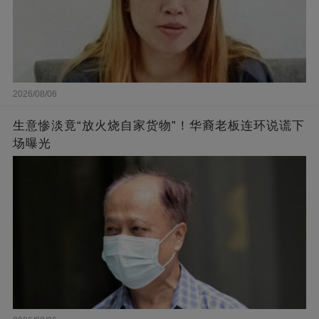
2026/08/06
生意惨淡竟“放火烧自家货物”！华裔老板连环说谎下
场曝光