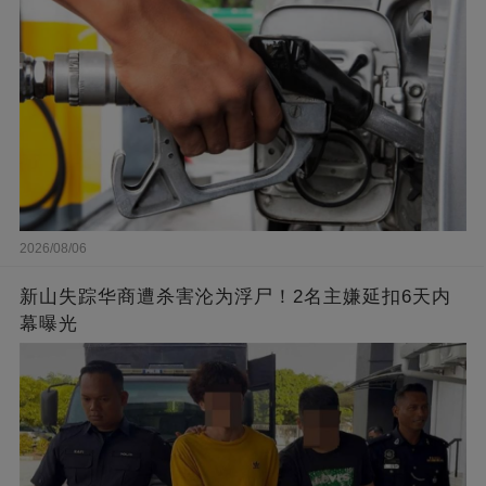
2026/08/06
新山失踪华商遭杀害沦为浮尸！2名主嫌延扣6天内
幕曝光