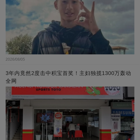
2026/08/05
3年内竟然2度击中积宝首奖！主妇独揽1300万轰动
全网