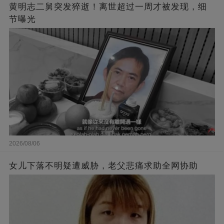
黄明志二舅突发猝逝！离世超过一周才被发现，细
节曝光
2026/08/06
女儿下落不明疑遭威胁，老父悲痛求助全网协助