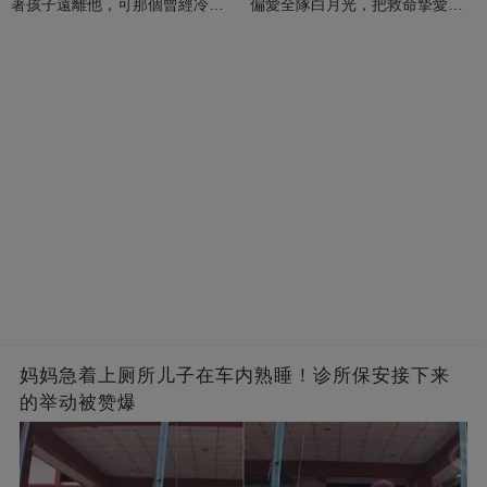
著孩子遠離他，可那個曾經冷漠
偏愛全隊白月光，把救命摯愛當
的男人，一次次將她逼入懷中...
成畢生負擔
妈妈急着上厕所儿子在车内熟睡！诊所保安接下来
的举动被赞爆