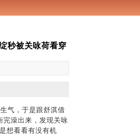
破绽秒被关咏荷看穿
婆生气，于是跟舒淇借
他衝完澡出来，发现关咏
是想看看有没有机