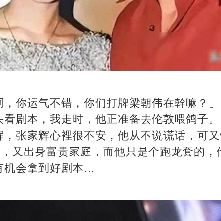
啊，你运气不错，你们打牌梁朝伟在幹嘛？」
头看剧本，我走时，他正准备去伦敦喂鸽子。
辉，张家辉心裡很不安，他从不说谎话，可又
视后，又出身富贵家庭，而他只是个跑龙套的
有机会拿到好剧本…