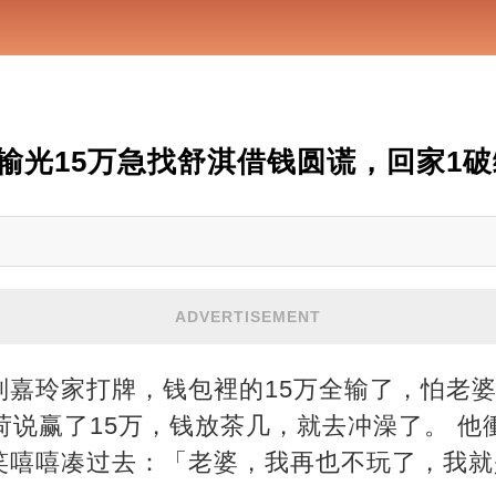
输光15万急找舒淇借钱圆谎，回家1
ADVERTISEMENT
刘嘉玲家打牌，钱包裡的15万全输了，怕老
荷说赢了15万，钱放茶几，就去冲澡了。 
笑嘻嘻凑过去：「老婆，我再也不玩了，我就