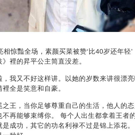
亮相惊豔全场，素颜买菜被赞‘比40岁还年轻
枝》裡的昇平公主简直没差。
啦，我又不好这样讲。以她的岁数来讲很漂亮
睛裡全是笑意和自豪。
冕之王，当你足够尊重自己的生活，他人的态
也不再能够束缚你。 每个人出生都拿着王者
就是成功，其它的功名利禄不过是锦上添花。