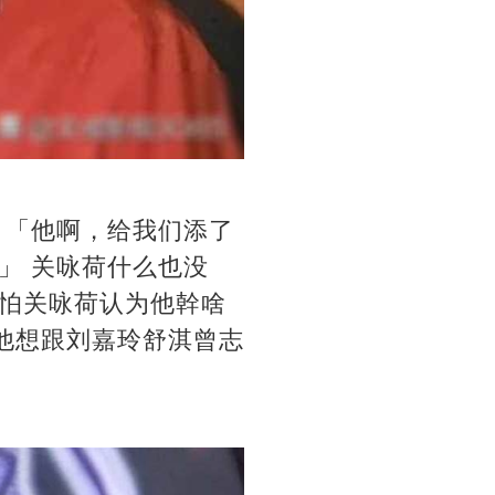
 「他啊，给我们添了
」 关咏荷什么也没
怕关咏荷认为他幹啥
，他想跟刘嘉玲舒淇曾志