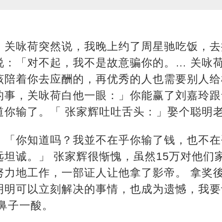
，关咏荷突然说，我晚上约了周星驰吃饭，去
说：「对不起，我不是故意骗你的。… 关咏
该陪着你去应酬的，再优秀的人也需要别人给
的事，关咏荷白他一眼：」你能赢了刘嘉玲跟
道你输了。「 张家辉吐吐舌头：」娶个聪明
：「你知道吗？我並不在乎你输了钱，也不在
坦诚。」 张家辉很惭愧，虽然15万对他们
努力地工作，一部证人让他拿了影帝。 拿奖
明明可以立刻解决的事情，也成为遗憾，我要
鼻子一酸。