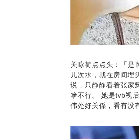
关咏荷点点头：「是
几次水，就在房间埋
说，只静静看着张家
啥不行。 她是tvb
伟处好关係，看有没