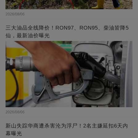
2026/08/06
三大油品全线降价！RON97、RON95、柴油皆降5
仙，最新油价曝光
2026/08/06
新山失踪华商遭杀害沦为浮尸！2名主嫌延扣6天内
幕曝光