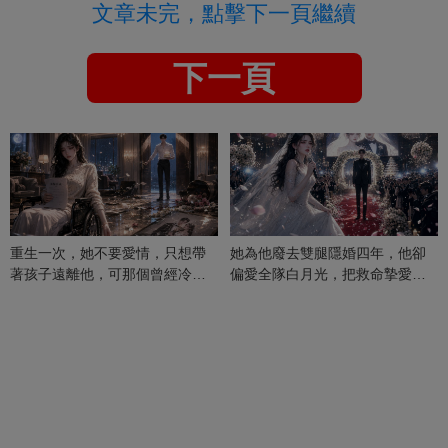
文章未完，點擊下一頁繼續
下一頁
重生一次，她不要愛情，只想帶
她為他廢去雙腿隱婚四年，他卻
著孩子遠離他，可那個曾經冷漠
偏愛全隊白月光，把救命摯愛當
的男人，一次次將她逼入懷中...
成畢生負擔