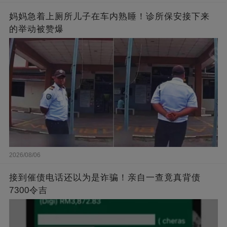
妈妈急着上厕所儿子在车内熟睡！诊所保安接下来
的举动被赞爆
2026/08/06
接到催债电话还以为是诈骗！亲自一查竟真背债
7300令吉