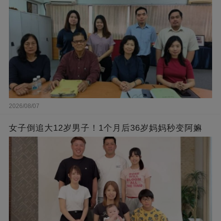
2026/08/07
女子倒追大12岁男子！1个月后36岁妈妈秒变阿嫲