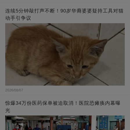
连续5分钟敲打声不断！90岁华裔婆婆疑持工具对猫
动手引争议
2026/08/07
惊爆34万份医药保单被迫取消！医院恐瘫痪内幕曝
光