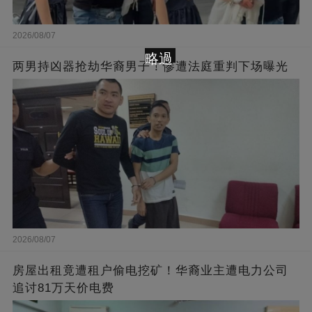
2026/08/07
略過
两男持凶器抢劫华裔男子！惨遭法庭重判下场曝光
2026/08/07
房屋出租竟遭租户偷电挖矿！华裔业主遭电力公司
追讨81万天价电费