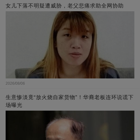
女儿下落不明疑遭威胁，老父悲痛求助全网协助
2026/08/06
生意惨淡竟“放火烧自家货物”！华裔老板连环说谎下
场曝光