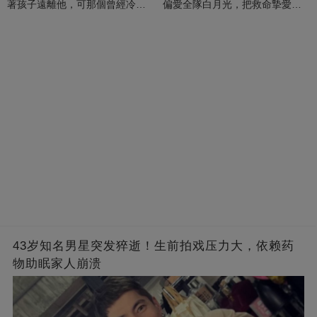
著孩子遠離他，可那個曾經冷漠
偏愛全隊白月光，把救命摯愛當
的男人，一次次將她逼入懷中...
成畢生負擔
43岁知名男星突发猝逝！生前拍戏压力大，依赖药
物助眠家人崩溃