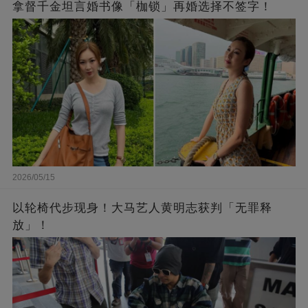
拿督千金坦言婚书像「枷锁」再婚选择不签字！
2026/05/15
以轮椅代步现身！大马艺人黄明志获判「无罪释
放」！