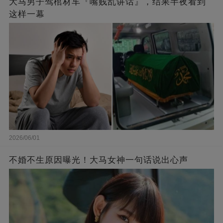
大马男子驾棺材车『嘴贱乱讲话』，结果半夜看到
这样一幕
2026/06/01
不婚不生原因曝光！大马女神一句话说出心声