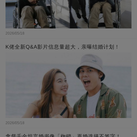
2026/05/18
K佬全新Q&A影片信息量超大，亲曝结婚计划！
2026/05/18
拿督千金坦言婚书像「枷锁」再婚选择不签字！