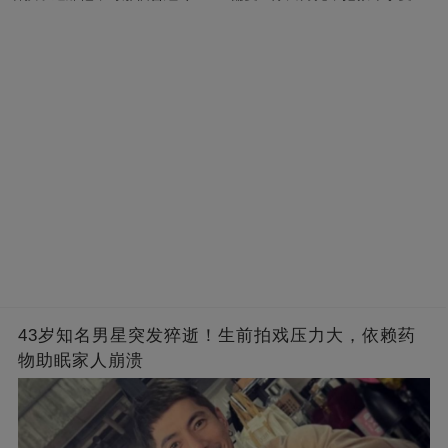
的男人，一次次將她逼入懷中...
成畢生負擔
43岁知名男星突发猝逝！生前拍戏压力大，依赖药
物助眠家人崩溃