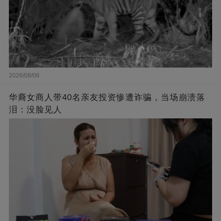
2026/08/08
华裔女商人带40名亲友投资惨遭诈骗，当场崩溃落
泪：没脸见人