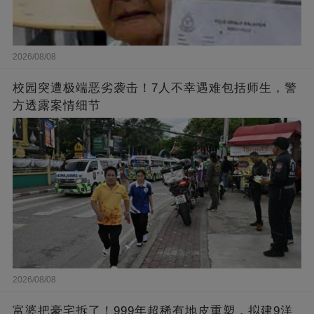
2026/08/08
校园突遭极端恶劣袭击！7人不幸遇难包括师生，警
方透露案情细节
2026/08/08
富婆把豪宅拆了！999年超稀有地皮重塑，拟建9洋