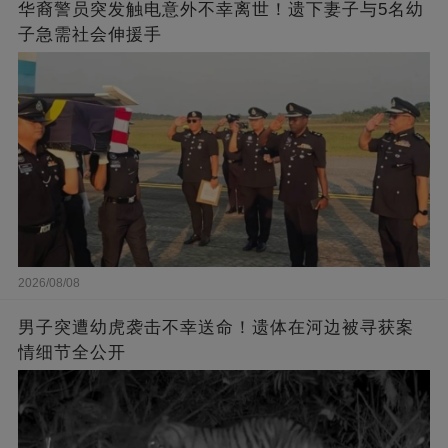
华裔警员突发触电意外不幸离世！遗下妻子与5名幼
子急需社会伸援手
2026/08/08
男子突遭幼虎袭击不幸送命！遗体在河边被寻获案
情细节全公开