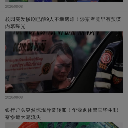
2026/08/08
校园突发惨剧已酿9人不幸遇难！涉案者竟早有预谋
内幕曝光
2026/08/08
银行户头突然惊现异常转账！华裔退休警官毕生积
蓄惨遭大笔流失