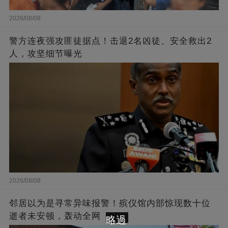
2026/08/08
警方连夜强攻匪徒据点！击退2名凶徒、安全救出2
人，攻坚细节曝光
2026/08/08
邻居以为是寻常异味报警！殡仪馆内部惊现数十位
逝者未安顿，轰动全网
略過