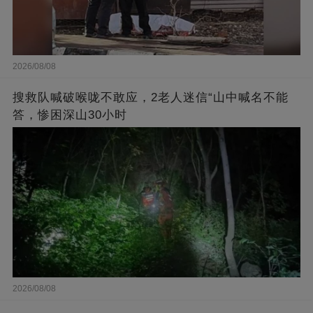
2026/08/08
搜救队喊破喉咙不敢应，2老人迷信“山中喊名不能
答，惨困深山30小时
2026/08/08