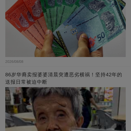
2026/08/08
86岁华裔卖报婆婆清晨突遭恶劣横祸！坚持42年的
送报日常被迫中断