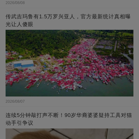
2026/08/08
传武吉玛鲁有1.5万罗兴亚人，官方最新统计真相曝
光让人傻眼
2026/08/07
连续5分钟敲打声不断！90岁华裔婆婆疑持工具对猫
动手引争议