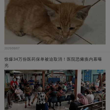
2026/08/07
惊爆34万份医药保单被迫取消！医院恐瘫痪内幕曝
光