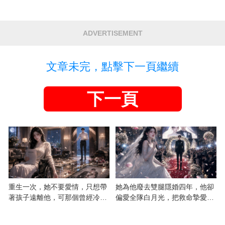
ADVERTISEMENT
文章未完，點擊下一頁繼續
下一頁
重生一次，她不要愛情，只想帶
她為他廢去雙腿隱婚四年，他卻
著孩子遠離他，可那個曾經冷漠
偏愛全隊白月光，把救命摯愛當
的男人，一次次將她逼入懷中...
成畢生負擔