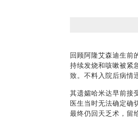
回顾阿隆艾森迪生前
持续发烧和咳嗽被紧
致。不料入院后病情
其遗孀哈米达早前接
医生当时无法确定确
最终仍回天乏术，留