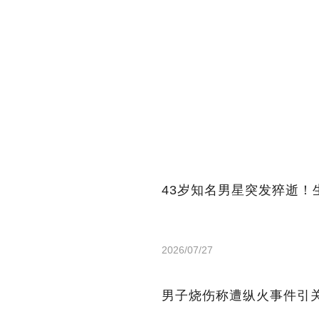
43岁知名男星突发猝逝
2026/07/27
男子烧伤称遭纵火事件引