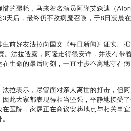
的噩耗，马来着名演员阿隆艾森迪（Along 
整3天后，最终仍不敌病魔召唤，于8日凌晨
。
其生前好友法拉向国文《每日新闻》证实。据
人寰。法拉透露，阿隆走得很安详，并没有带
达在生命的最后时刻，一直寸步不离地守在病
，法拉表示，尽管面对亲人离世的打击，但阿
，因此大家都表现得相当坚强，平静地接受了
放在医院，家属正在商议安葬地点与相关事宜
排。