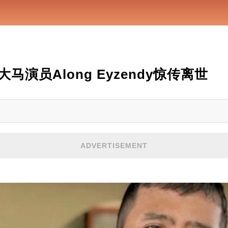
演员Along Eyzendy惊传离世
ADVERTISEMENT