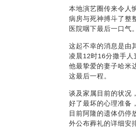
本地演艺圈传来令人惋惜
病房与死神搏斗了整
医院咽下最后一口气
这起不幸的消息是由
凌晨12时16分撒手
他最挚爱的妻子哈米
这最后一程。
谈及家属目前的状况
好了最坏的心理准备
目前阿隆的遗体仍停
外公布葬礼的详细安