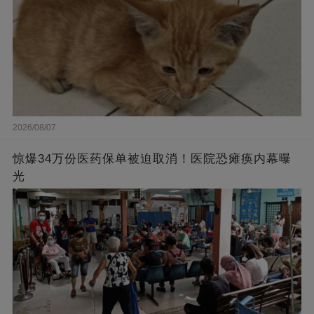
2026/08/07
惊爆34万份医药保单被迫取消！医院恐瘫痪内幕曝
光