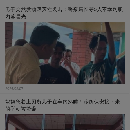
男子突然发动毁灭性袭击！警察局长等5人不幸殉职
内幕曝光
2026/08/07
妈妈急着上厕所儿子在车内熟睡！诊所保安接下来
的举动被赞爆