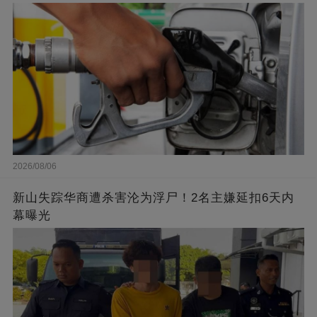
2026/08/06
新山失踪华商遭杀害沦为浮尸！2名主嫌延扣6天内
幕曝光