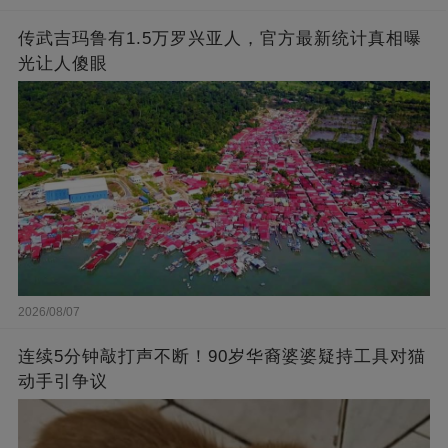
传武吉玛鲁有1.5万罗兴亚人，官方最新统计真相曝
光让人傻眼
2026/08/07
连续5分钟敲打声不断！90岁华裔婆婆疑持工具对猫
动手引争议