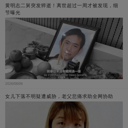
黄明志二舅突发猝逝！离世超过一周才被发现，细
节曝光
2026/08/06
女儿下落不明疑遭威胁，老父悲痛求助全网协助