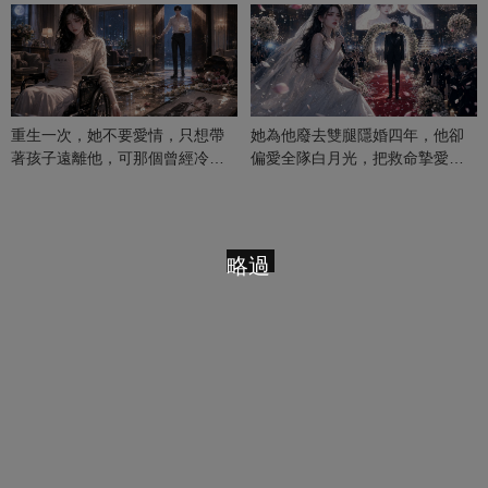
重生一次，她不要愛情，只想帶
她為他廢去雙腿隱婚四年，他卻
著孩子遠離他，可那個曾經冷漠
偏愛全隊白月光，把救命摯愛當
的男人，一次次將她逼入懷中...
成畢生負擔
略過