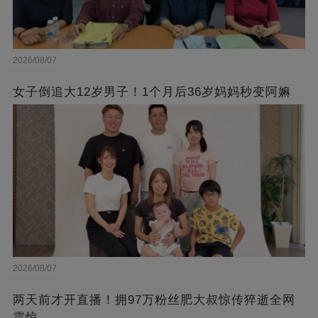
2026/08/07
女子倒追大12岁男子！1个月后36岁妈妈秒变阿嫲
2026/08/07
两天前才开直播！拥97万粉丝肥大叔惊传猝逝全网
震惊