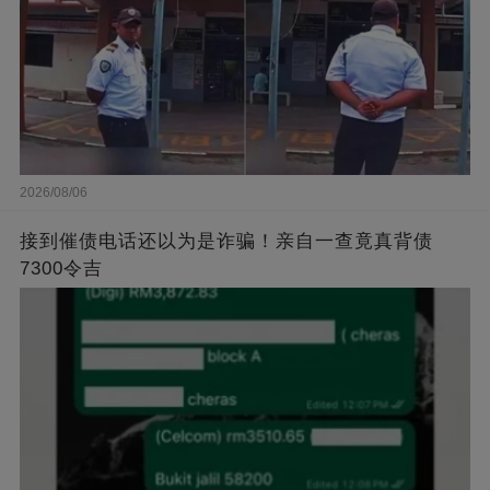
2026/08/06
接到催债电话还以为是诈骗！亲自一查竟真背债
7300令吉