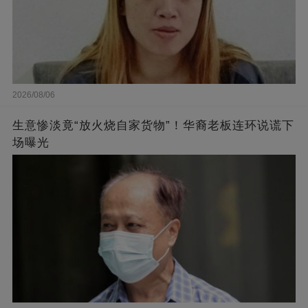
2026/08/06
生意惨淡竟“放火烧自家货物”！华裔老板连环说谎下
场曝光