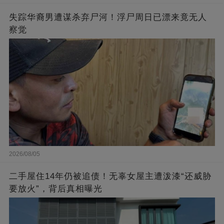
失踪华裔男遭谋杀弃尸河！浮尸周日已漂来竟无人
察觉
2026/08/05
二手屋住14年仍被追债！无辜女屋主遭泼漆“还威胁
要放火”，背后真相曝光