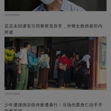
2026/08/06
迟迟未回课室引同事察觉异常，华裔女教师厕所内
猝逝
2026/08/06
少年遭撞倒后惊传惨遭暴行！当场伤重身亡凶手手