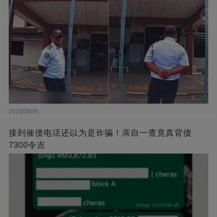
2026/08/06
接到催债电话还以为是诈骗！亲自一查竟真背债
7300令吉