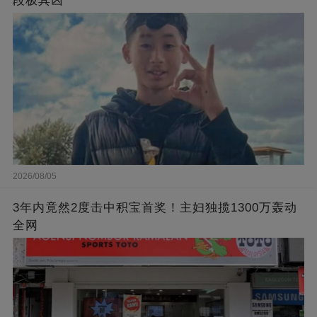
段极其凶
2026/08/05
3年内竟然2度击中积宝首奖！主妇独揽1300万轰动
全网