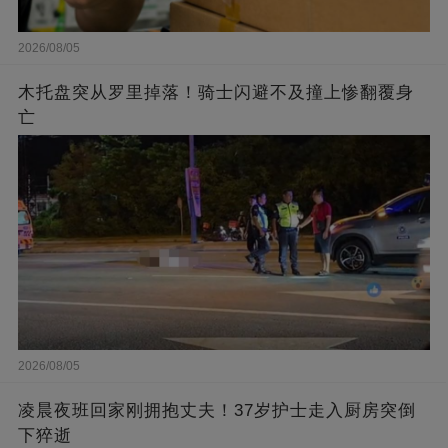
2026/08/05
木托盘突从罗里掉落！骑士闪避不及撞上惨翻覆身
亡
2026/08/05
凌晨夜班回家刚拥抱丈夫！37岁护士走入厨房突倒
下猝逝