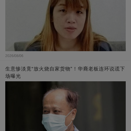
2026/08/06
生意惨淡竟“放火烧自家货物”！华裔老板连环说谎下
场曝光