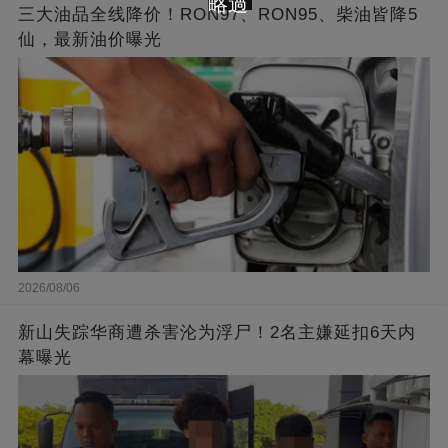
略過
三大油品全线降价！RON97、RON95、柴油皆降5
仙，最新油价曝光
2026/08/06
新山失踪华商遭杀害沦为浮尸！2名主嫌延扣6天内
幕曝光