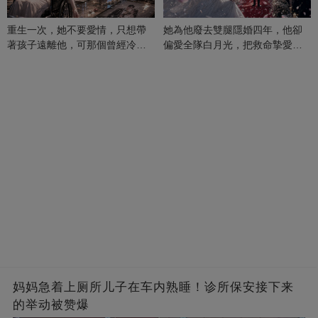
重生一次，她不要愛情，只想帶
她為他廢去雙腿隱婚四年，他卻
著孩子遠離他，可那個曾經冷漠
偏愛全隊白月光，把救命摯愛當
的男人，一次次將她逼入懷中...
成畢生負擔
妈妈急着上厕所儿子在车内熟睡！诊所保安接下来
的举动被赞爆