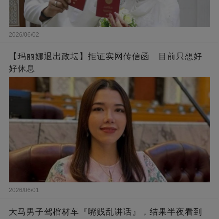
2026/06/02
【玛丽娜退出政坛】拒证实网传信函 目前只想好
好休息
2026/06/01
大马男子驾棺材车『嘴贱乱讲话』，结果半夜看到