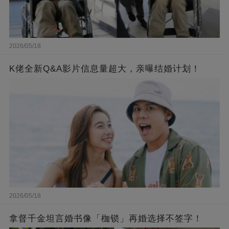
2026/05/18
K佬全新Q&A影片信息量超大，亲曝结婚计划！
2026/05/18
拿督千金坦言婚书像「枷锁」再婚选择不签字！