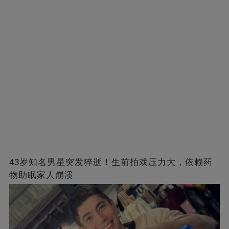
43岁知名男星突发猝逝！生前拍戏压力大，依赖药
物助眠家人崩溃