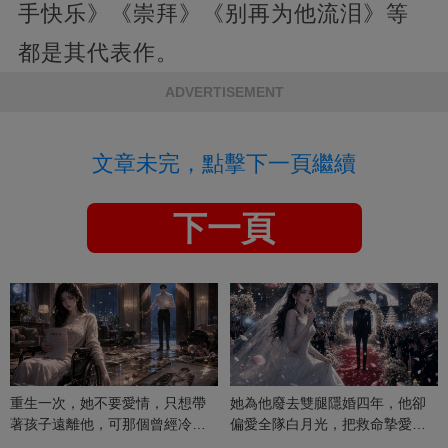
手快乐》《崇拜》《别再为他流泪》等
都是其代表作。
ADVERTISEMENT
文章未完，點擊下一頁繼續
下一頁
重生一次，她不要愛情，只想帶
她為他廢去雙腿隱婚四年，他卻
著孩子遠離他，可那個曾經冷漠
偏愛全隊白月光，把救命摯愛當
的男人，一次次將她逼入懷中...
成畢生負擔