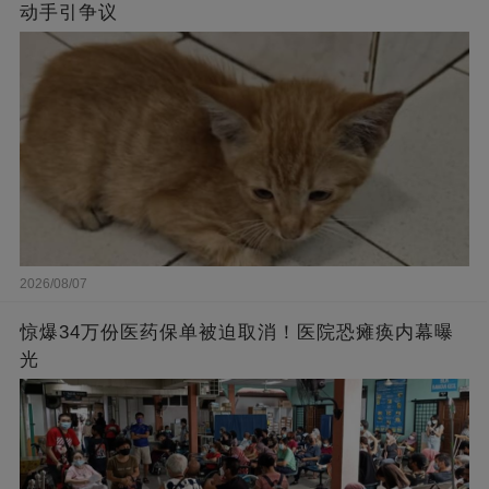
动手引争议
2026/08/07
惊爆34万份医药保单被迫取消！医院恐瘫痪内幕曝
光