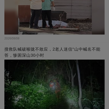
2026/08/08
搜救队喊破喉咙不敢应，2老人迷信“山中喊名不能
答，惨困深山30小时