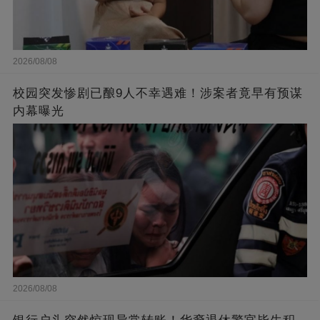
2026/08/08
校园突发惨剧已酿9人不幸遇难！涉案者竟早有预谋
内幕曝光
2026/08/08