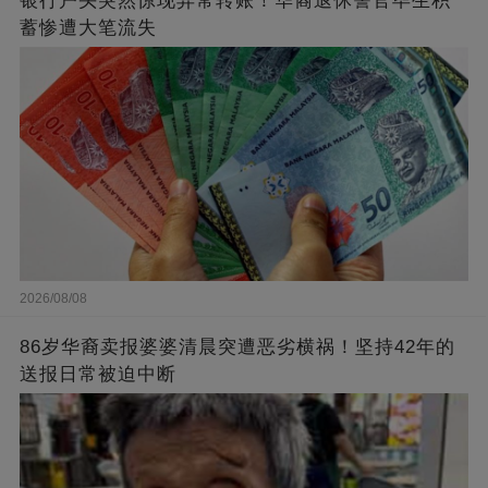
银行户头突然惊现异常转账！华裔退休警官毕生积
蓄惨遭大笔流失
2026/08/08
86岁华裔卖报婆婆清晨突遭恶劣横祸！坚持42年的
送报日常被迫中断