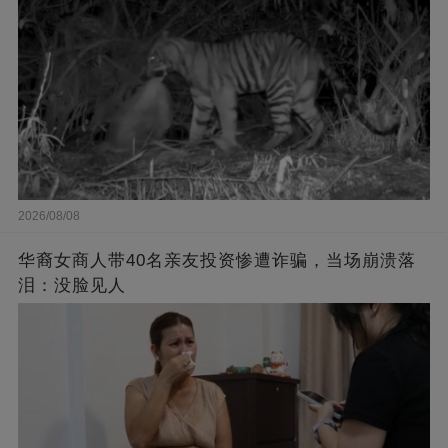
2026/08/08
华裔女商人带40名亲友投资惨遭诈骗，当场崩溃落
泪：没脸见人