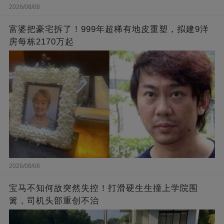
2026/08/08
富婆把豪宅拆了！999年超稀有地皮重塑，拟建9洋
房每栋2170万起
2026/08/08
宝马不知何故突然失控！打滑硬生生撞上学院围
篱，司机头部重创不治