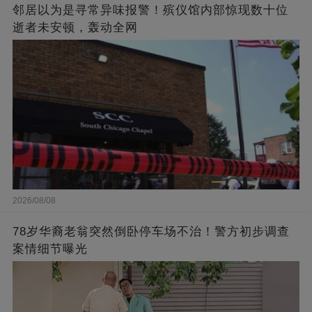
邻居以为是寻常异味报警！殡仪馆内部惊现数十位
逝者未安顿，轰动全网
2026/08/08
78岁华裔老翁突然倒卧停车场不治！警方初步调查
案情细节曝光