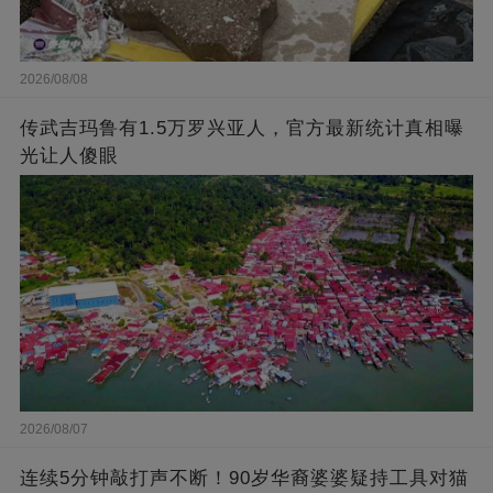
2026/08/08
传武吉玛鲁有1.5万罗兴亚人，官方最新统计真相曝
光让人傻眼
2026/08/07
连续5分钟敲打声不断！90岁华裔婆婆疑持工具对猫