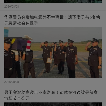
2026/08/08
华裔警员突发触电意外不幸离世！遗下妻子与5名幼
子急需社会伸援手
2026/08/08
男子突遭幼虎袭击不幸送命！遗体在河边被寻获案
情细节全公开