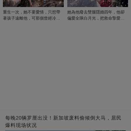
重生一次，她不要愛情，只想帶
她為他廢去雙腿隱婚四年，他卻
著孩子遠離他，可那個曾經冷漠
偏愛全隊白月光，把救命摯愛當
的男人，一次次將她逼入懷中...
成畢生負擔
每晚20辆罗厘出没！新加坡废料偷倾倒大马，居民
爆料现场状况