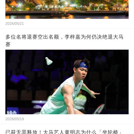
2026/05/21
多位名将退赛空出名额，李梓嘉为何仍决绝退大马
赛
2026/05/19
已获无罪释放！大马艺人黄明志为什么「坐轮椅」