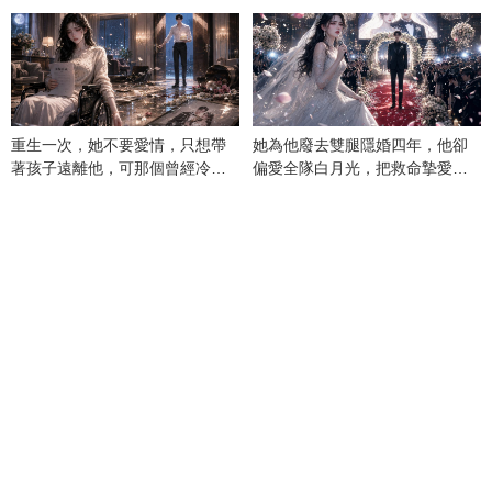
重生一次，她不要愛情，只想帶
她為他廢去雙腿隱婚四年，他卻
著孩子遠離他，可那個曾經冷漠
偏愛全隊白月光，把救命摯愛當
的男人，一次次將她逼入懷中...
成畢生負擔