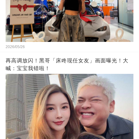
2026/05/26
再高调放闪！黑哥「床咚现任女友」画面曝光！大
喊：宝宝我错啦！