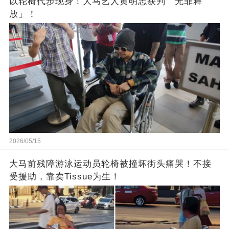
以轮椅代步现身！大马艺人黄明志获判「无罪释
放」！
2026/05/15
大马前残障游泳运动员轮椅被撞坏街头痛哭！不接
受援助，靠卖Tissue为生！