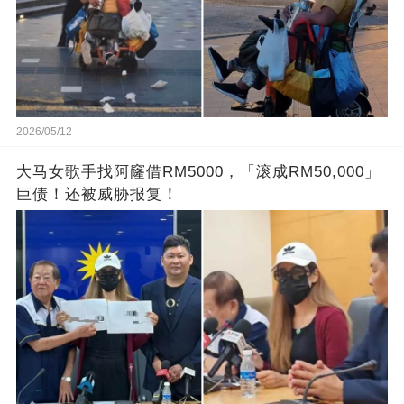
2026/05/12
大马女歌手找阿窿借RM5000，「滚成RM50,000」
巨债！还被威胁报复！