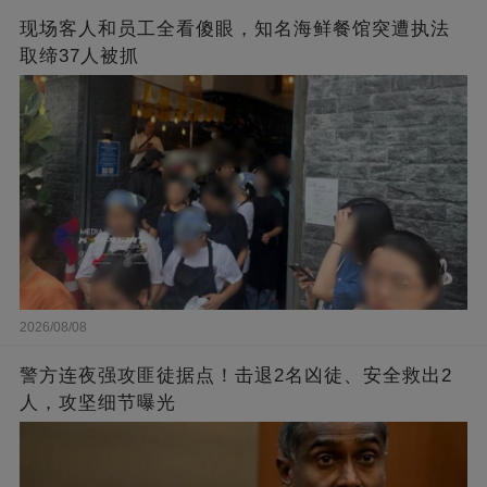
现场客人和员工全看傻眼，知名海鲜餐馆突遭执法
取缔37人被抓
2026/08/08
警方连夜强攻匪徒据点！击退2名凶徒、安全救出2
人，攻坚细节曝光