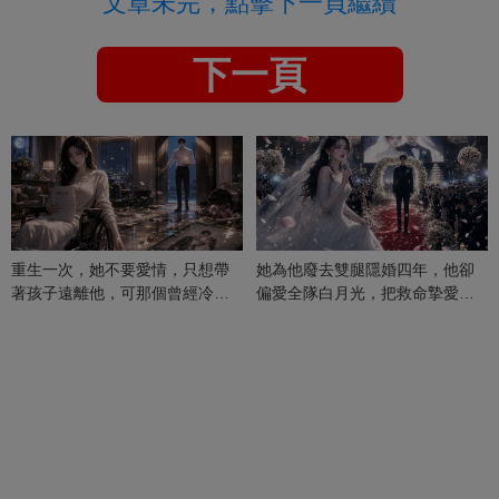
文章未完，點擊下一頁繼續
下一頁
重生一次，她不要愛情，只想帶
她為他廢去雙腿隱婚四年，他卻
著孩子遠離他，可那個曾經冷漠
偏愛全隊白月光，把救命摯愛當
的男人，一次次將她逼入懷中...
成畢生負擔