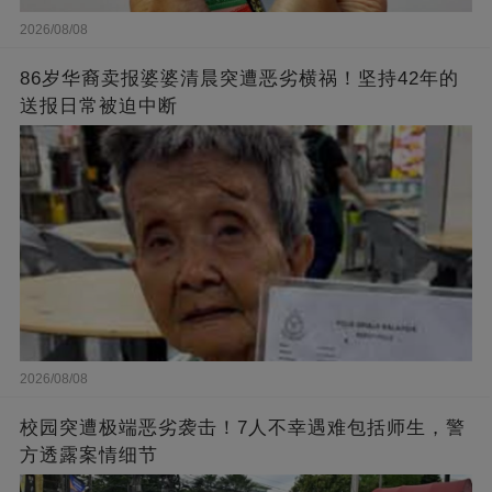
2026/08/08
86岁华裔卖报婆婆清晨突遭恶劣横祸！坚持42年的
送报日常被迫中断
2026/08/08
校园突遭极端恶劣袭击！7人不幸遇难包括师生，警
方透露案情细节