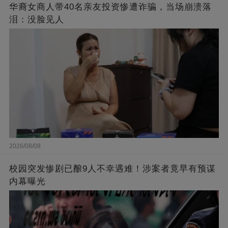
华裔女商人带40名亲友投资惨遭诈骗，当场崩溃落
泪：没脸见人
2026/08/08
校园突发惨剧已酿9人不幸遇难！涉案者竟早有预谋
内幕曝光