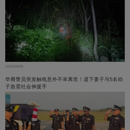
2026/08/08
华裔警员突发触电意外不幸离世！遗下妻子与5名幼
子急需社会伸援手