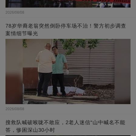
2026/08/08
78岁华裔老翁突然倒卧停车场不治！警方初步调查
案情细节曝光
2026/08/08
搜救队喊破喉咙不敢应，2老人迷信“山中喊名不能
答，惨困深山30小时