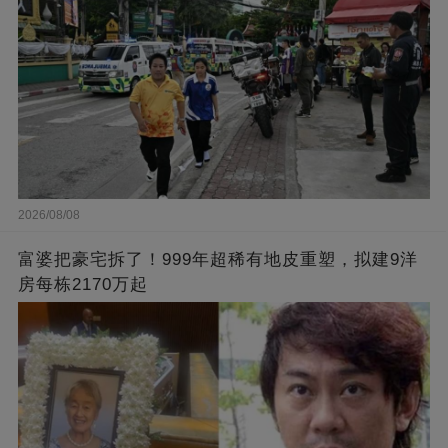
2026/08/08
富婆把豪宅拆了！999年超稀有地皮重塑，拟建9洋
房每栋2170万起