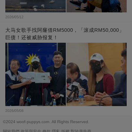
2026/05/12
大马女歌手找阿窿借RM5000，「滚成RM50,000」
巨债！还被威胁报复！
2026/05/08
©2024 woof-puppys.com. All Rights Reserved.
關於我們
政策與安全
條款
隱私
版權
對於廣告商