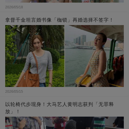
2026/05/18
拿督千金坦言婚书像「枷锁」再婚选择不签字！
2026/05/15
以轮椅代步现身！大马艺人黄明志获判「无罪释
放」！