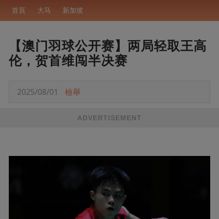
首頁
大马
新加坡
【澳门羽球公开赛】两局轻取王高
伦，贺首维闯半决赛
2025/08/01
檢舉
ADVERTISEMENT