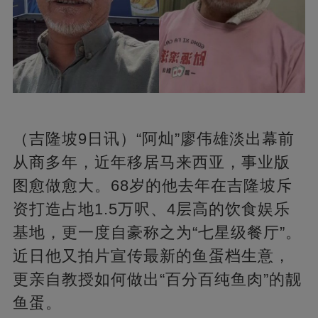
（吉隆坡9日讯）“阿灿”廖伟雄淡出幕前
从商多年，近年移居马来西亚，事业版
图愈做愈大。68岁的他去年在吉隆坡斥
资打造占地1.5万呎、4层高的饮食娱乐
基地，更一度自豪称之为“七星级餐厅”。
近日他又拍片宣传最新的鱼蛋档生意，
更亲自教授如何做出“百分百纯鱼肉”的靓
鱼蛋。