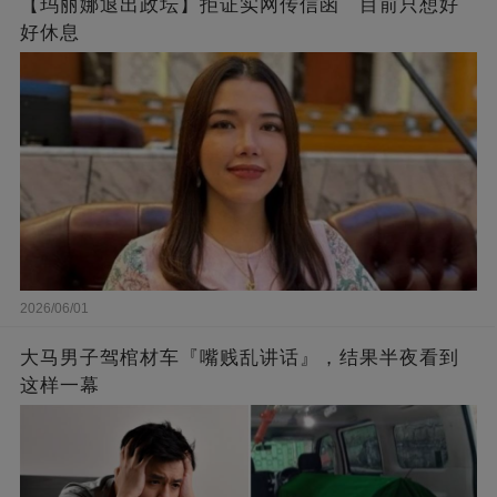
【玛丽娜退出政坛】拒证实网传信函 目前只想好
好休息
2026/06/01
大马男子驾棺材车『嘴贱乱讲话』，结果半夜看到
这样一幕