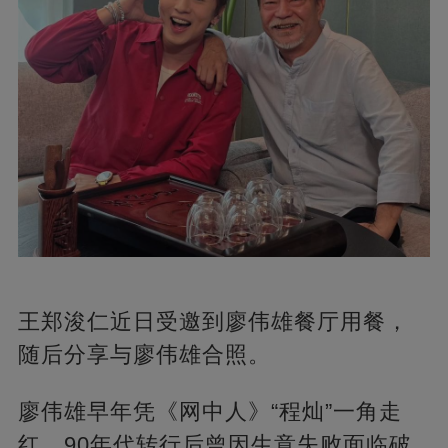
王郑浚仁近日受邀到廖伟雄餐厅用餐，
随后分享与廖伟雄合照。
廖伟雄早年凭《网中人》“程灿”一角走
红，90年代转行后曾因生意失败面临破