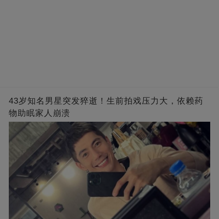
43岁知名男星突发猝逝！生前拍戏压力大，依赖药
物助眠家人崩溃