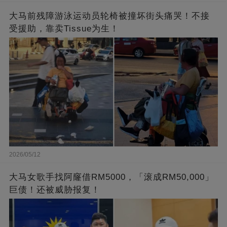
大马前残障游泳运动员轮椅被撞坏街头痛哭！不接
受援助，靠卖Tissue为生！
2026/05/12
大马女歌手找阿窿借RM5000，「滚成RM50,000」
巨债！还被威胁报复！