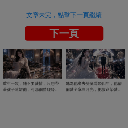
文章未完，點擊下一頁繼續
下一頁
重生一次，她不要愛情，只想帶
她為他廢去雙腿隱婚四年，他卻
著孩子遠離他，可那個曾經冷漠
偏愛全隊白月光，把救命摯愛當
的男人，一次次將她逼入懷中...
成畢生負擔