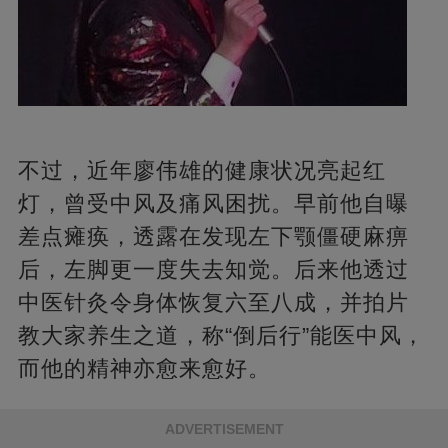
不过，近年廖伟雄的健康状况亮起红
灯，曾受中风及痛风困扰。早前他自曝
差点瘫痪，透露在发现左下颚僵硬麻痹
后，左脚更一度失去知觉。后来他透过
中医针灸令身体恢复六至八成，并拍片
教大家养生之道，称“倒后行”能医中风，
而他的精神亦愈来愈好。
ADVERTISEMENT