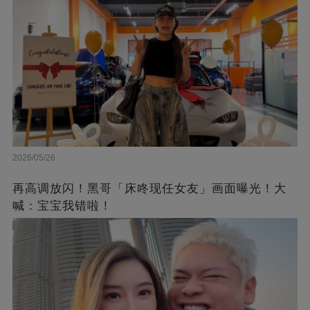
2026/05/26
再高调放闪！黑哥「床咚现任女友」画面曝光！大
喊：宝宝我错啦！