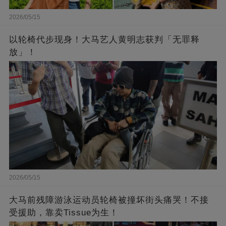
2026/05/15
以轮椅代步现身！大马艺人黄明志获判「无罪释
放」！
2026/05/15
大马前残障游泳运动员轮椅被撞坏街头痛哭！不接
受援助，靠卖Tissue为生！