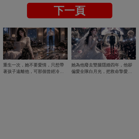
下一頁
重生一次，她不要愛情，只想帶
她為他廢去雙腿隱婚四年，他卻
著孩子遠離他，可那個曾經冷漠
偏愛全隊白月光，把救命摯愛當
的男人，一次次將她逼入懷中...
成畢生負擔