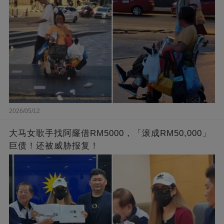
2026/05/12
大马女歌手找阿窿借RM5000，「滚成RM50,000」
巨债！还被威胁报复！