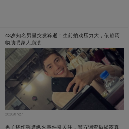
43岁知名男星突发猝逝！生前拍戏压力大，依赖药
物助眠家人崩溃
2026/07/27
男子烧伤称遭纵火事件引关注，警方调查后揭露真