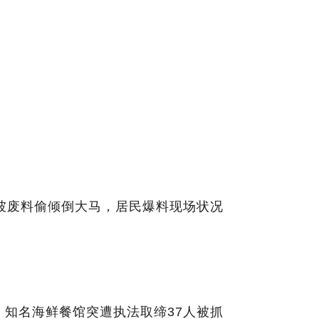
加坡废料偷倾倒大马，居民爆料现场状况
，知名海鲜餐馆突遭执法取缔37人被抓