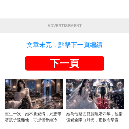
ADVERTISEMENT
文章未完，點擊下一頁繼續
下一頁
重生一次，她不要愛情，只想帶
她為他廢去雙腿隱婚四年，他卻
著孩子遠離他，可那個曾經冷漠
偏愛全隊白月光，把救命摯愛當
的男人，一次次將她逼入懷中...
成畢生負擔