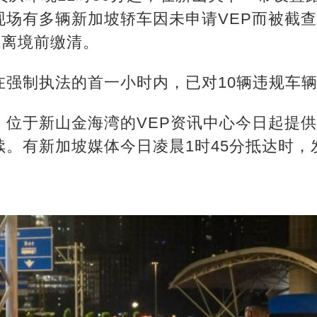
现场有多辆新加坡轿车因未申请VEP而被截
在离境前缴清。
在强制执法的首一小时内，已对10辆违规车
位于新山金海湾的VEP资讯中心今日起提供
续。有新加坡媒体今日凌晨1时45分抵达时，