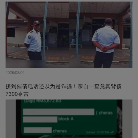
2026/08/06
接到催债电话还以为是诈骗！亲自一查竟真背债
7300令吉