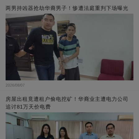
两男持凶器抢劫华裔男子！惨遭法庭重判下场曝光
2026/08/07
房屋出租竟遭租户偷电挖矿！华裔业主遭电力公司
追讨81万天价电费