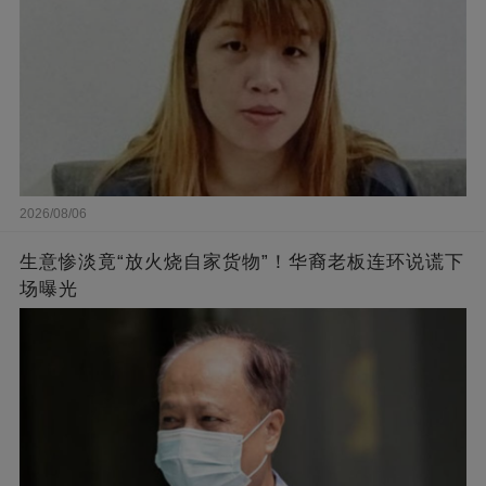
2026/08/06
生意惨淡竟“放火烧自家货物”！华裔老板连环说谎下
场曝光