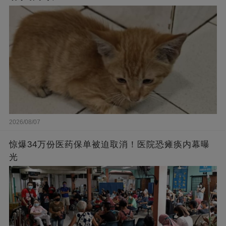
2026/08/07
惊爆34万份医药保单被迫取消！医院恐瘫痪内幕曝
光