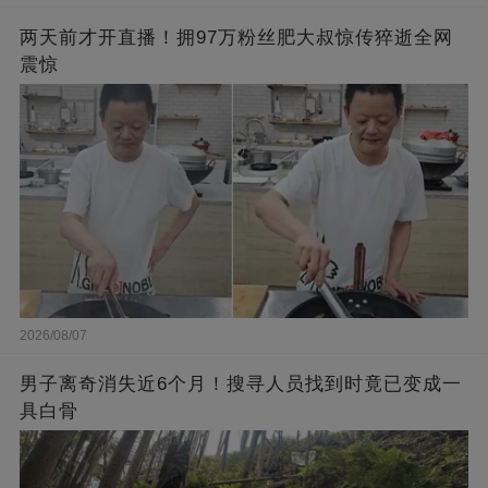
两天前才开直播！拥97万粉丝肥大叔惊传猝逝全网
震惊
2026/08/07
男子离奇消失近6个月！搜寻人员找到时竟已变成一
具白骨