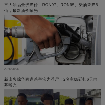
三大油品全线降价！RON97、RON95、柴油皆降5
仙，最新油价曝光
2026/08/06
新山失踪华商遭杀害沦为浮尸！2名主嫌延扣6天内
幕曝光