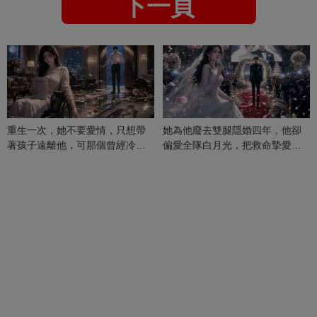
下一頁
重生一次，她不要愛情，只想帶
她為他廢去雙腿隱婚四年，他卻
著孩子遠離他，可那個曾經冷漠
偏愛全隊白月光，把救命摯愛當
的男人，一次次將她逼入懷中...
成畢生負擔