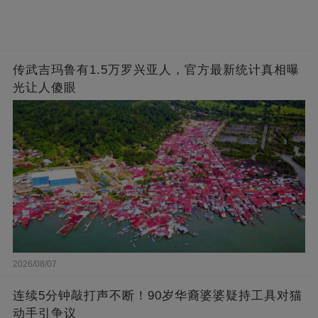
传武吉玛鲁有1.5万罗兴亚人，官方最新统计真相曝
光让人傻眼
2026/08/07
连续5分钟敲打声不断！90岁华裔婆婆疑持工具对猫
动手引争议