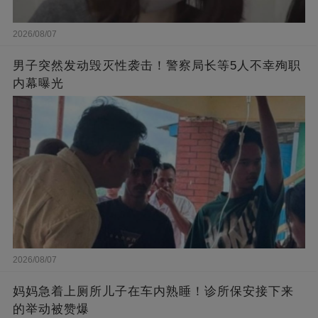
2026/08/07
男子突然发动毁灭性袭击！警察局长等5人不幸殉职
内幕曝光
2026/08/07
妈妈急着上厕所儿子在车内熟睡！诊所保安接下来
的举动被赞爆